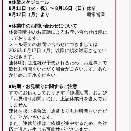
■休業スケジュール
8月11日（火・祝）〜
8月16日（日）
休業
8月17日（月）より
通常営業
■休業中のお問い合わせについて
休業期間中のお電話によるお問い合わせは停止
しております。
メール等でのお問い合わせにつきましては、
2026年8月17日（月）以降に順次対応させてい
ただきます。
連休明けは混雑が予想されるため、お返事まで
数日お時間をいただく場合がございます。あら
かじめご了承ください。
■納期・お見積りに関するご注意
すでにお伝えしております「修理期間」および
「お見積り期間」には、上記休業日を含んでお
りません。
連休を挟む場合は、通常よりもお時間をいただ
くことがございます。
また、連休前後はご依頼が集中するため、各対
応に遅れが生じる可能性がございます。