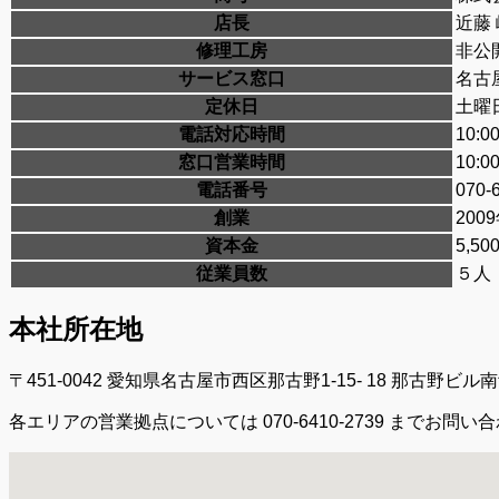
店長
近藤
修理工房
非公
サービス窓口
名古屋
定休日
土曜
電話対応時間
10:
窓口営業時間
10:0
電話番号
070-
創業
200
資本金
5,5
従業員数
５人
本社所在地
〒451-0042 愛知県名古屋市西区那古野1-15- 18 那古野ビル南館
各エリアの営業拠点については 070-6410-2739 までお問