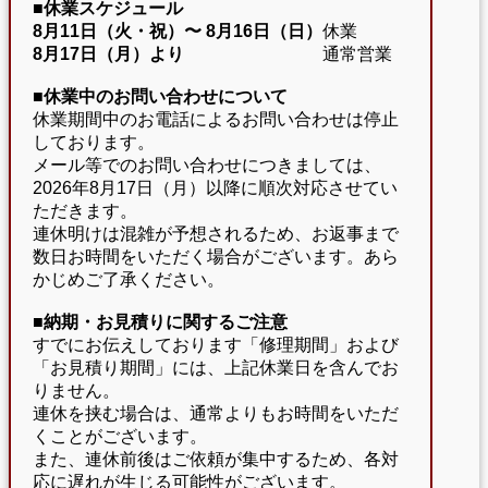
■休業スケジュール
8月11日（火・祝）〜
8月16日（日）
休業
8月17日（月）より
通常営業
■休業中のお問い合わせについて
休業期間中のお電話によるお問い合わせは停止
しております。
メール等でのお問い合わせにつきましては、
2026年8月17日（月）以降に順次対応させてい
ただきます。
連休明けは混雑が予想されるため、お返事まで
数日お時間をいただく場合がございます。あら
かじめご了承ください。
■納期・お見積りに関するご注意
すでにお伝えしております「修理期間」および
「お見積り期間」には、上記休業日を含んでお
りません。
連休を挟む場合は、通常よりもお時間をいただ
くことがございます。
また、連休前後はご依頼が集中するため、各対
応に遅れが生じる可能性がございます。