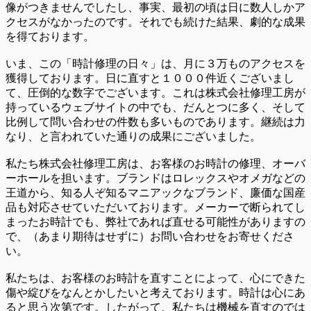
像がつきませんでしたし、事実、最初の頃は日に数人しかア
クセスがなかったのです。それでも続けた結果、劇的な成果
を得ております。
いま、この「時計修理の日々」は、月に３万ものアクセスを
獲得しております。日に直すと１０００件近くございまし
て、圧倒的な数字でございます。これは株式会社修理工房が
持っているウェブサイトの中でも、だんとつに多く、そして
比例して問い合わせの件数も多いものであります。継続は力
なり、と言われていた通りの成果にございました。
私たち株式会社修理工房は、お客様のお時計の修理、オーバ
ーホールを担います。ブランドはロレックスやオメガなどの
王道から、知る人ぞ知るマニアックなブランド、廉価な国産
品も対応させていただいております。メーカーで断られてし
まったお時計でも、弊社であれば直せる可能性がありますの
で、（あまり期待はせずに）お問い合わせをお寄せくださ
い。
私たちは、お客様のお時計を直すことによって、心にできた
傷や綻びをなんとかしたいと考えております。時計は心にあ
ると思う次第です。したがって、私たちは機械を直すのでは