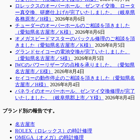
ロレックスのオーバーホール、ゼンマイ交換、ロータ
ー真交換、研磨仕上げが完了いたしました。（岐阜県
各務原市／H様）
2026年8月6日
チューダーのオーバーホールのご相談を頂きました
（愛知県名古屋市／K様）
2026年8月6日
オメガスピードマスターのバックル修理のご相談を頂
きました（愛知県名古屋市／K様）
2026年8月5日
グランドセイコーの電池交換が完了いたしました。
（愛知県名古屋市／S様）
2026年8月5日
IWCのパワーリザーブの点検を承りました。（愛知県
名古屋市／E様）
2026年8月4日
セイコーの動作停止のご相談を頂きました（愛知県名
古屋市／H様）
2026年8月4日
パネライのオーバーホール、ゼンマイ交換修理が完了
いたしました。（岐阜県郡上市／Y様）
2026年8月4日
ブランド別の報告です。
名古屋市
ROLEX（ロレックス）の時計修理
OMEGA（オメガ）の時計修理