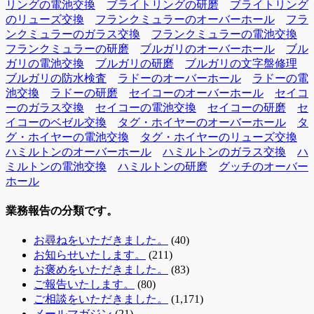
リングの電池交換
ブライトリングの研磨
ブライトリング
のリューズ交換
フランクミュラーのオーバーホール
フラ
ンクミュラーのガラス交換
フランクミュラーの電池交換
フランクミュラーの研磨
ブルガリのオーバーホール
ブル
ガリの電池交換
ブルガリの研磨
ブルガリの文字盤修理
ブルガリの防水検査
ラドーのオーバーホール
ラドーの電
池交換
ラドーの研磨
セイコーのオーバーホール
セイコ
ーのガラス交換
セイコーの電池交換
セイコーの研磨
セ
イコーのベゼル交換
タグ・ホイヤーのオーバーホール
タ
グ・ホイヤーの電池交換
タグ・ホイヤーのリューズ交換
ハミルトンのオーバーホール
ハミルトンのガラス交換
ハ
ミルトンの電池交換
ハミルトンの研磨
グッチのオーバー
ホール
業務報告の分類です。
お尋ねをいただきました。
(40)
お知らせいたします。
(211)
お褒めをいただきました。
(83)
ご報告いたします。
(80)
ご相談をいただきました。
(1,171)
メールマガジン
(21)