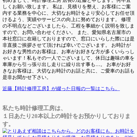
初めまして、時計修理工房 店長の近藤と申します。何卒宜
しくお願い致します。 私は、見積りを整え、お客様にご案
内する業務を中心に、大切なお時計をより安心してお任せ頂
けるよう、実績やサービスの向上に努めております。 修理
の不明点などございましたら、工程を事細かく説明を致しま
すので、お問い合わせください。 また、愛知県名古屋市の
本社窓口に在籍しておりますので、窓口にいらした際には是
非直接ご挨拶させて頂ければ幸いでございます。 お時計が
お好きな男性のお客様は、お車がお好きな方が多くいらっし
ゃいます！私もその一人でございまして、休日は趣味の車を
車庫から引っ張り出し走りに繰り出す事も…。 お車がお好
きなお客様は、大切なお時計のお話と共に、ご愛車のお話も
是非お聞かせ下さい。
近藤【時計修理工房】が綴った日報の一覧はこちら。
私たち時計修理工房は、
１日あたり20本以上の時計をお預かりしておりま
す。