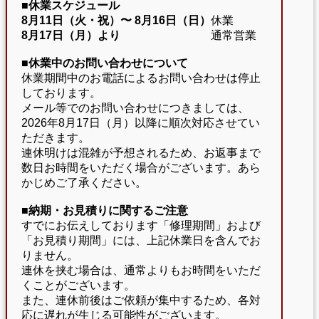
■休業スケジュール
8月11日（火・祝）〜
8月16日（日）
休業
8月17日（月）より
通常営業
■休業中のお問い合わせについて
休業期間中のお電話によるお問い合わせは停止
しております。
メール等でのお問い合わせにつきましては、
2026年8月17日（月）以降に順次対応させてい
ただきます。
連休明けは混雑が予想されるため、お返事まで
数日お時間をいただく場合がございます。あら
かじめご了承ください。
■納期・お見積りに関するご注意
すでにお伝えしております「修理期間」および
「お見積り期間」には、上記休業日を含んでお
りません。
連休を挟む場合は、通常よりもお時間をいただ
くことがございます。
また、連休前後はご依頼が集中するため、各対
応に遅れが生じる可能性がございます。