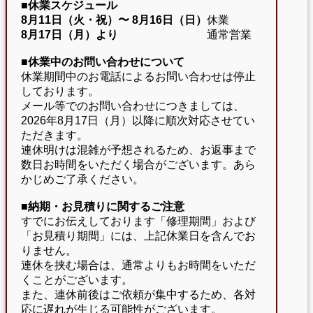
■休業スケジュール
8月11日（火・祝）〜
8月16日（日）
休業
8月17日（月）より
通常営業
■休業中のお問い合わせについて
休業期間中のお電話によるお問い合わせは停止
しております。
メール等でのお問い合わせにつきましては、
2026年8月17日（月）以降に順次対応させてい
ただきます。
連休明けは混雑が予想されるため、お返事まで
数日お時間をいただく場合がございます。あら
かじめご了承ください。
■納期・お見積りに関するご注意
すでにお伝えしております「修理期間」および
「お見積り期間」には、上記休業日を含んでお
りません。
連休を挟む場合は、通常よりもお時間をいただ
くことがございます。
また、連休前後はご依頼が集中するため、各対
応に遅れが生じる可能性がございます。