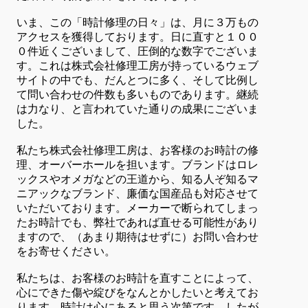
いま、この「時計修理の日々」は、月に３万もの
アクセスを獲得しております。日に直すと１００
０件近くございまして、圧倒的な数字でございま
す。これは株式会社修理工房が持っているウェブ
サイトの中でも、だんとつに多く、そして比例し
て問い合わせの件数も多いものであります。継続
は力なり、と言われていた通りの成果にございま
した。
私たち株式会社修理工房は、お客様のお時計の修
理、オーバーホールを担います。ブランドはロレ
ックスやオメガなどの王道から、知る人ぞ知るマ
ニアックなブランド、廉価な国産品も対応させて
いただいております。メーカーで断られてしまっ
たお時計でも、弊社であれば直せる可能性があり
ますので、（あまり期待はせずに）お問い合わせ
をお寄せください。
私たちは、お客様のお時計を直すことによって、
心にできた傷や綻びをなんとかしたいと考えてお
ります。時計は心にあると思う次第です。したが