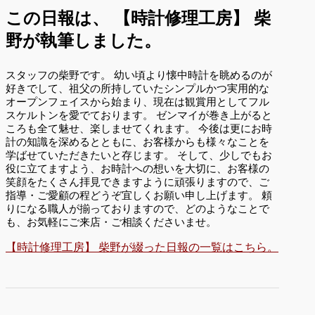
この日報は、
【時計修理工房】 柴
野が執筆しました。
スタッフの柴野です。 幼い頃より懐中時計を眺めるのが
好きでして、祖父の所持していたシンプルかつ実用的な
オープンフェイスから始まり、現在は観賞用としてフル
スケルトンを愛でております。 ゼンマイが巻き上がると
ころも全て魅せ、楽しませてくれます。 今後は更にお時
計の知識を深めるとともに、お客様からも様々なことを
学ばせていただきたいと存じます。 そして、少しでもお
役に立てますよう、お時計への想いを大切に、お客様の
笑顔をたくさん拝見できますように頑張りますので、ご
指導・ご愛顧の程どうぞ宜しくお願い申し上げます。 頼
りになる職人が揃っておりますので、どのようなことで
も、お気軽にご来店・ご相談くださいませ。
【時計修理工房】 柴野が綴った日報の一覧はこちら。