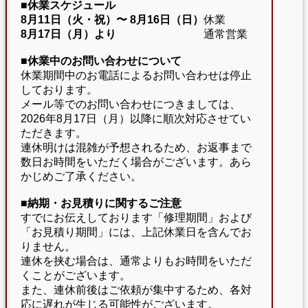
■休業スケジュール
8月11日（火・祝）〜
8月16日（日）
休業
8月17日（月）より
通常営業
■休業中のお問い合わせについて
休業期間中のお電話によるお問い合わせは停止
しております。
メール等でのお問い合わせにつきましては、
2026年8月17日（月）以降に順次対応させてい
ただきます。
連休明けは混雑が予想されるため、お返事まで
数日お時間をいただく場合がございます。あら
かじめご了承ください。
■納期・お見積りに関するご注意
すでにお伝えしております「修理期間」および
「お見積り期間」には、上記休業日を含んでお
りません。
連休を挟む場合は、通常よりもお時間をいただ
くことがございます。
また、連休前後はご依頼が集中するため、各対
応に遅れが生じる可能性がございます。