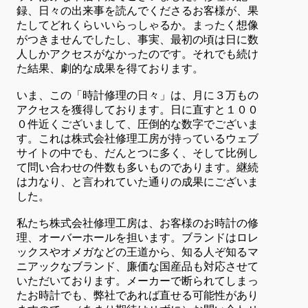
録、日々の出来事を読んでくださるお客様が、果
たしてどれくらいいらっしゃるか。まったく想像
がつきませんでしたし、事実、最初の頃は日に数
人しかアクセスがなかったのです。それでも続け
た結果、劇的な成果を得ております。
いま、この「時計修理の日々」は、月に３万もの
アクセスを獲得しております。日に直すと１００
０件近くございまして、圧倒的な数字でございま
す。これは株式会社修理工房が持っているウェブ
サイトの中でも、だんとつに多く、そして比例し
て問い合わせの件数も多いものであります。継続
は力なり、と言われていた通りの成果にございま
した。
私たち株式会社修理工房は、お客様のお時計の修
理、オーバーホールを担います。ブランドはロレ
ックスやオメガなどの王道から、知る人ぞ知るマ
ニアックなブランド、廉価な国産品も対応させて
いただいております。メーカーで断られてしまっ
たお時計でも、弊社であれば直せる可能性があり