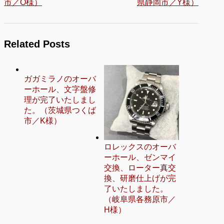
市／O様）
県静岡市／Y様）
Related Posts
ガガミラノのオーバ
ーホール、文字盤修
理が完了いたしまし
た。（茨城県つくば
市／K様）
ロレックスのオーバ
ーホール、ゼンマイ
交換、ローター真交
換、研磨仕上げが完
了いたしました。
（岐阜県各務原市／
H様）