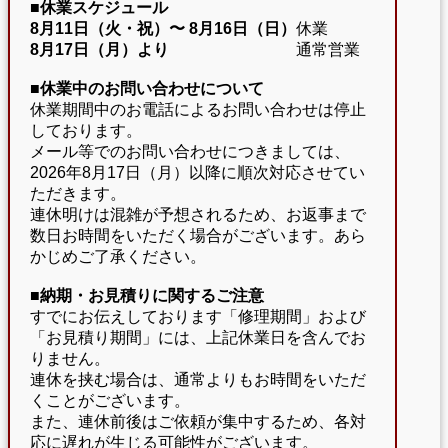
■休業スケジュール
8月11日（火・祝）〜
8月16日（日）
休業
8月17日（月）より
通常営業
■休業中のお問い合わせについて
休業期間中のお電話によるお問い合わせは停止
しております。
メール等でのお問い合わせにつきましては、
2026年8月17日（月）以降に順次対応させてい
ただきます。
連休明けは混雑が予想されるため、お返事まで
数日お時間をいただく場合がございます。あら
かじめご了承ください。
■納期・お見積りに関するご注意
すでにお伝えしております「修理期間」および
「お見積り期間」には、上記休業日を含んでお
りません。
連休を挟む場合は、通常よりもお時間をいただ
くことがございます。
また、連休前後はご依頼が集中するため、各対
応に遅れが生じる可能性がございます。