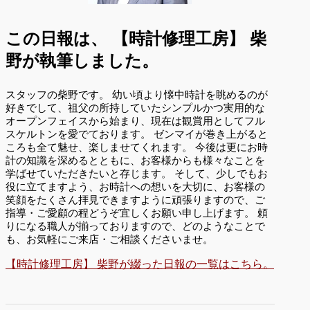
この日報は、
【時計修理工房】 柴
野が執筆しました。
スタッフの柴野です。 幼い頃より懐中時計を眺めるのが
好きでして、祖父の所持していたシンプルかつ実用的な
オープンフェイスから始まり、現在は観賞用としてフル
スケルトンを愛でております。 ゼンマイが巻き上がると
ころも全て魅せ、楽しませてくれます。 今後は更にお時
計の知識を深めるとともに、お客様からも様々なことを
学ばせていただきたいと存じます。 そして、少しでもお
役に立てますよう、お時計への想いを大切に、お客様の
笑顔をたくさん拝見できますように頑張りますので、ご
指導・ご愛顧の程どうぞ宜しくお願い申し上げます。 頼
りになる職人が揃っておりますので、どのようなことで
も、お気軽にご来店・ご相談くださいませ。
【時計修理工房】 柴野が綴った日報の一覧はこちら。