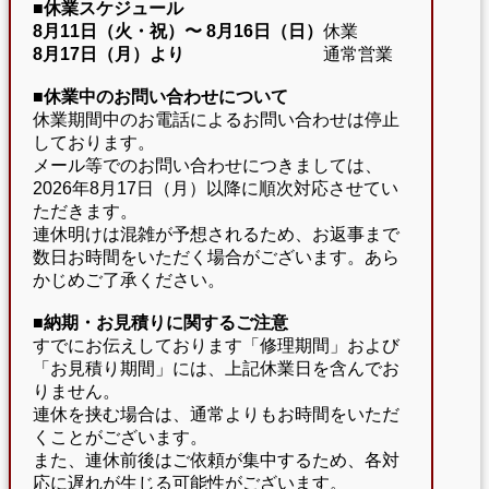
■休業スケジュール
8月11日（火・祝）〜
8月16日（日）
休業
8月17日（月）より
通常営業
■休業中のお問い合わせについて
休業期間中のお電話によるお問い合わせは停止
しております。
メール等でのお問い合わせにつきましては、
2026年8月17日（月）以降に順次対応させてい
ただきます。
連休明けは混雑が予想されるため、お返事まで
数日お時間をいただく場合がございます。あら
かじめご了承ください。
■納期・お見積りに関するご注意
すでにお伝えしております「修理期間」および
「お見積り期間」には、上記休業日を含んでお
りません。
連休を挟む場合は、通常よりもお時間をいただ
くことがございます。
また、連休前後はご依頼が集中するため、各対
応に遅れが生じる可能性がございます。