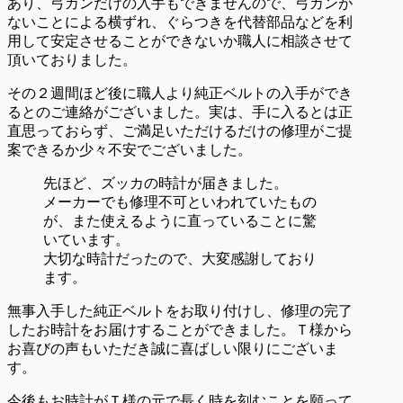
あり、弓カンだけの入手もできませんので、弓カンが
ないことによる横ずれ、ぐらつきを代替部品などを利
用して安定させることができないか職人に相談させて
頂いておりました。
その２週間ほど後に職人より純正ベルトの入手ができ
るとのご連絡がございました。実は、手に入るとは正
直思っておらず、ご満足いただけるだけの修理がご提
案できるか少々不安でございました。
先ほど、ズッカの時計が届きました。
メーカーでも修理不可といわれていたもの
が、また使えるように直っていることに驚
いています。
大切な時計だったので、大変感謝しており
ます。
無事入手した純正ベルトをお取り付けし、修理の完了
したお時計をお届けすることができました。Ｔ様から
お喜びの声もいただき誠に喜ばしい限りにございま
す。
今後もお時計がＴ様の元で長く時を刻むことを願って