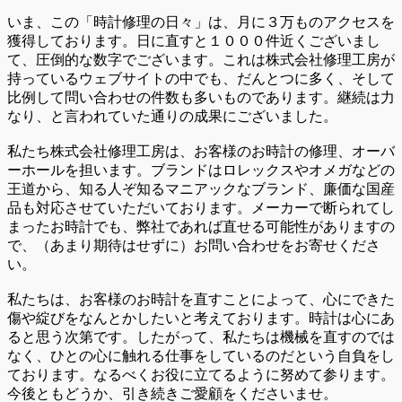
いま、この「時計修理の日々」は、月に３万ものアクセスを
獲得しております。日に直すと１０００件近くございまし
て、圧倒的な数字でございます。これは株式会社修理工房が
持っているウェブサイトの中でも、だんとつに多く、そして
比例して問い合わせの件数も多いものであります。継続は力
なり、と言われていた通りの成果にございました。
私たち株式会社修理工房は、お客様のお時計の修理、オーバ
ーホールを担います。ブランドはロレックスやオメガなどの
王道から、知る人ぞ知るマニアックなブランド、廉価な国産
品も対応させていただいております。メーカーで断られてし
まったお時計でも、弊社であれば直せる可能性がありますの
で、（あまり期待はせずに）お問い合わせをお寄せくださ
い。
私たちは、お客様のお時計を直すことによって、心にできた
傷や綻びをなんとかしたいと考えております。時計は心にあ
ると思う次第です。したがって、私たちは機械を直すのでは
なく、ひとの心に触れる仕事をしているのだという自負をし
ております。なるべくお役に立てるように努めて参ります。
今後ともどうか、引き続きご愛顧をくださいませ。