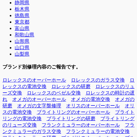
静岡県
栃木県
徳島県
東京都
富山県
和歌山県
山形県
山口県
山梨県
ブランド別修理内容のご報告です。
ロレックスのオーバーホール
ロレックスのガラス交換
ロ
レックスの電池交換
ロレックスの研磨
ロレックスのリュ
ーズ交換
ロレックスのベゼル交換
ロレックスの時計の遅
れ
オメガのオーバーホール
オメガの電池交換
オメガの
研磨
オメガの文字盤修理
オリスのオーバーホール
オリ
スの電池交換
ブライトリングのオーバーホール
ブライト
リングの電池交換
ブライトリングの研磨
ブライトリング
のリューズ交換
フランクミュラーのオーバーホール
フラ
ンクミュラーのガラス交換
フランクミュラーの電池交換