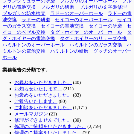
フランクミュラーの研磨
ブルガリのオーバーホール
ブル
ガリの電池交換
ブルガリの研磨
ブルガリの文字盤修理
ブルガリの防水検査
ラドーのオーバーホール
ラドーの電
池交換
ラドーの研磨
セイコーのオーバーホール
セイコ
ーのガラス交換
セイコーの電池交換
セイコーの研磨
セ
イコーのベゼル交換
タグ・ホイヤーのオーバーホール
タ
グ・ホイヤーの電池交換
タグ・ホイヤーのリューズ交換
ハミルトンのオーバーホール
ハミルトンのガラス交換
ハ
ミルトンの電池交換
ハミルトンの研磨
グッチのオーバー
ホール
業務報告の分類です。
お尋ねをいただきました。
(40)
お知らせいたします。
(211)
お褒めをいただきました。
(83)
ご報告いたします。
(80)
ご相談をいただきました。
(1,171)
メールマガジン
(21)
修理ができませんでした。
(39)
修理のご依頼をいただきました。
(2,759)
修理のご提案をいたしました。
(79)