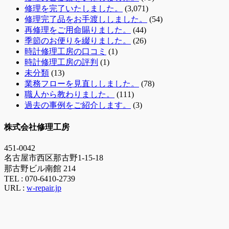
修理を完了いたしました。
(3,071)
修理完了品をお手渡ししました。
(54)
再修理をご用命賜りました。
(44)
季節のお便りを綴りました。
(26)
時計修理工房の口コミ
(1)
時計修理工房の評判
(1)
未分類
(13)
業務フローを見直ししました。
(78)
職人から教わりました。
(111)
過去の事例をご紹介します。
(3)
株式会社修理工房
451-0042
名古屋市西区那古野1-15-18
那古野ビル南館 214
TEL :
070-6410-2739
URL :
w-repair.jp