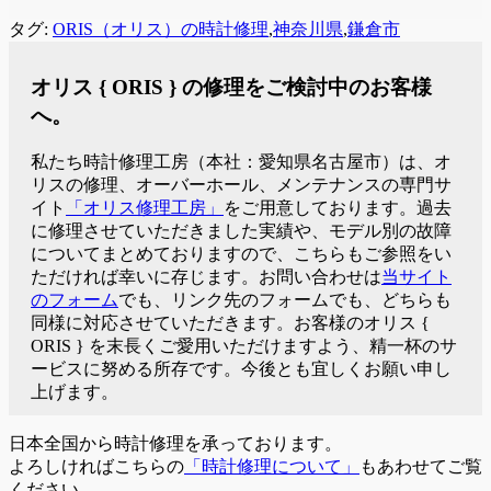
タグ:
ORIS（オリス）の時計修理
,
神奈川県
,
鎌倉市
オリス { ORIS } の修理をご検討中のお客様
へ。
私たち時計修理工房（本社：愛知県名古屋市）は、オ
リスの修理、オーバーホール、メンテナンスの専門サ
イト
「オリス修理工房」
をご用意しております。過去
に修理させていただきました実績や、モデル別の故障
についてまとめておりますので、こちらもご参照をい
ただければ幸いに存じます。お問い合わせは
当サイト
のフォーム
でも、リンク先のフォームでも、どちらも
同様に対応させていただきます。お客様のオリス {
ORIS } を末長くご愛用いただけますよう、精一杯のサ
ービスに努める所存です。今後とも宜しくお願い申し
上げます。
日本全国から時計修理を承っております。
よろしければこちらの
「時計修理について」
もあわせてご覧
ください。