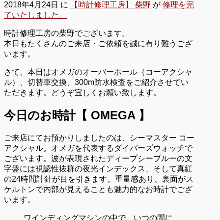
2018年4月24日
に
【時計修理工房】 柴野
が
修理を完
了いたしました。
時計修理工房の柴野でございます。
本日もたくさんのご来店・ご依頼を誠に有り難うござ
います。
さて、本日はオメガのオーバーホール（コーアクシャ
ル）、切替車交換、300m防水検査をご紹介させてい
ただきます。どうぞ宜しくお願い致します。
今日のお時計【 OMEGA 】
ご来店にてお預かりしましたのは、シーマスター コー
アクシャル。オメガを代表するダイバーズウォッチで
ございます。波が表現されたディープシーブルーの文
字盤には視認性抜群の夜光インデックス、そして真紅
の24時間計針が目を引きます。重量感あり、裏面がス
ケルトンで内部が見えることも魅力的なお時計でござ
います。
ワインディングマシンの中で、いつの間に