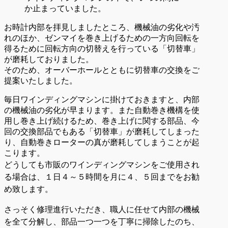
か止まっていました。
お時計内部を拝見しましたところ、機械油の劣化や汚
れのほか、ゼンマイを巻き上げるための一方向回転を
得るために回転方向の切替えを行っている「切替車」
が磨耗しておりました。
そのため、オーバーホールとともに切替車の交換をご
提案いたしました。
毎日ワインディングマシンに掛けておきますと、内部
の機械油の劣化が早まります。また自動巻き機構を使
用し巻き上げ続けるため、巻き上げに関する部品、今
回の交換部品でもある「切替車」が磨耗してしまった
り、自動巻きローターの真が磨耗してしまうことが起
こります。
どうしても市販のワインディングマシンをご使用され
る場合は、１日４～５時間を月に４、５回までをお勧
め致します。
さっそく
修理進行いただき、職人に任せて
内部の機械
を全て分解し、部品一つ一つを丁寧に掃除したのち、