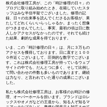
株式会社修理工房が、この「時計修理の日々」の
ブログに取り組み始めたとき、在籍していたスタ
ッフはみな半信半疑でございました。修理の記
録、日々の出来事を読んでくださるお客様が、果
たしてどれくらいいらっしゃるか。まったく想像
がつきませんでしたし、事実、最初の頃は日に数
人しかアクセスがなかったのです。それでも続け
た結果、劇的な成果を得ております。
いま、この「時計修理の日々」は、月に３万もの
アクセスを獲得しております。日に直すと１００
０件近くございまして、圧倒的な数字でございま
す。これは株式会社修理工房が持っているウェブ
サイトの中でも、だんとつに多く、そして比例し
て問い合わせの件数も多いものであります。継続
は力なり、と言われていた通りの成果にございま
した。
私たち株式会社修理工房は、お客様のお時計の修
理、オーバーホールを担います。ブランドはロレ
ックスやオメガなどの王道から、知る人ぞ知るマ
ニアックなブランド、廉価な国産品も対応させて