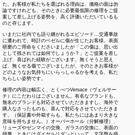
た。お客様が私たちを選ばれる理由は、価格の面は勿
論ですけれども、そのときに必要最低限の修理をご提
案して差し上げる姿勢を、高く評価いただいているも
のと存じます。
いまだに社内でも語り継がれるエピソード…交通事故
に遭われて、時計のベゼルに傷が生じたお客様。表面
研磨のご用命をくださいましたが「この傷は、思い出
として残されては如何でしょうか？」とご提案を差し
上げ、喜ばれた経験がございます。無くそうと思え
ば、無くせる傷でございましたが、そのときお客様が
どのようなお気持ちにいらっしゃるかを考える、私た
ちらしい姿勢です。
修理の内容は幅広く、とくべつVersace（ヴェルサー
チ）にこだわりはございません。有名なブランドも、
無名のブランドも対応させていただきますし、海外で
購入なさったものも、喜んで対応をさせていただきま
す。（保証書や外箱すらも、私たちにはあまり大きな
意味を持ちません。）オーバーホール（分解修理）、
リューズやゼンマイの交換、ガラスの交換に、表面の
研磨。ときにはダイヤルリダンといって、文字盤を描