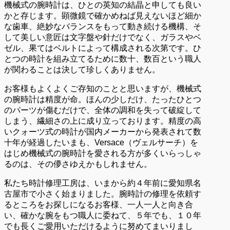
機械式の腕時計は、ひとの英知の結晶と申しても良い
かと存じます。顕微鏡で確かめねば見えないほど細か
な歯車、絶妙なバランスをもって動き続ける機構、そ
して美しい意匠は文字盤や針だけでなく、ガラスやベ
ゼル、果てはベルトによって構成される次第です。ひ
とつの時計を組み立てるために数十、数百という職人
が関わることは決して珍しくありません。
お客様もよくよくご存知のことと思いますが、機械式
の腕時計は精度が命。ほんの少しだけ、たったひとつ
のパーツが傷むだけで、全体の調和を失って破綻して
しまう、繊細さの上に成り立っております。精度の高
いクォーツ式の時計が国内メーカーから発表されて数
十年が経過したいまも、Versace（ヴェルサーチ）を
はじめ機械式の腕時計を愛される方が多くいらっしゃ
るのは、その儚さゆえかもしれません。
私たち時計修理工房は、いまから約４年前に愛知県名
古屋市で小さく始まりました。腕時計の修理を依頼す
るところをお探しになるお客様、一人一人と向き合
い、確かな腕をもつ職人に委ねて、５年でも、１０年
でも長くご愛用いただけるように努めてまいりまし