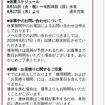
■休業スケジュール
8月11日（火・祝）〜
8月16日（日）
休業
8月17日（月）より
通常営業
■休業中のお問い合わせについて
休業期間中のお電話によるお問い合わせは停止
しております。
メール等でのお問い合わせにつきましては、
2026年8月17日（月）以降に順次対応させてい
ただきます。
連休明けは混雑が予想されるため、お返事まで
数日お時間をいただく場合がございます。あら
かじめご了承ください。
■納期・お見積りに関するご注意
すでにお伝えしております「修理期間」および
「お見積り期間」には、上記休業日を含んでお
りません。
連休を挟む場合は、通常よりもお時間をいただ
くことがございます。
また、連休前後はご依頼が集中するため、各対
応に遅れが生じる可能性がございます。