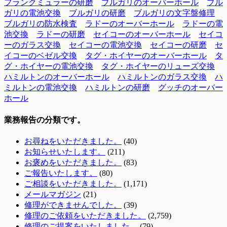
フランクミュラーの研磨
ブルガリのオーバーホール
ブル
ガリの電池交換
ブルガリの研磨
ブルガリの文字盤修理
ブルガリの防水検査
ラドーのオーバーホール
ラドーの電
池交換
ラドーの研磨
セイコーのオーバーホール
セイコ
ーのガラス交換
セイコーの電池交換
セイコーの研磨
セ
イコーのベゼル交換
タグ・ホイヤーのオーバーホール
タ
グ・ホイヤーの電池交換
タグ・ホイヤーのリューズ交換
ハミルトンのオーバーホール
ハミルトンのガラス交換
ハ
ミルトンの電池交換
ハミルトンの研磨
グッチのオーバー
ホール
業務報告の分類です。
お尋ねをいただきました。
(40)
お知らせいたします。
(211)
お褒めをいただきました。
(83)
ご報告いたします。
(80)
ご相談をいただきました。
(1,171)
メールマガジン
(21)
修理ができませんでした。
(39)
修理のご依頼をいただきました。
(2,759)
修理のご提案をいたしました。
(79)