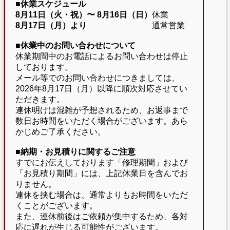
■休業スケジュール
8月11日（火・祝）〜
8月16日（日）
休業
8月17日（月）より
通常営業
■休業中のお問い合わせについて
休業期間中のお電話によるお問い合わせは停止
しております。
メール等でのお問い合わせにつきましては、
2026年8月17日（月）以降に順次対応させてい
ただきます。
連休明けは混雑が予想されるため、お返事まで
数日お時間をいただく場合がございます。あら
かじめご了承ください。
■納期・お見積りに関するご注意
すでにお伝えしております「修理期間」および
「お見積り期間」には、上記休業日を含んでお
りません。
連休を挟む場合は、通常よりもお時間をいただ
くことがございます。
また、連休前後はご依頼が集中するため、各対
応に遅れが生じる可能性がございます。