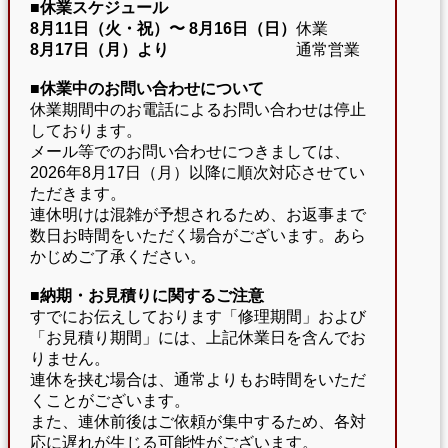
■休業スケジュール
8月11日（火・祝）〜
8月16日（日）
休業
8月17日（月）より
通常営業
■休業中のお問い合わせについて
休業期間中のお電話によるお問い合わせは停止
しております。
メール等でのお問い合わせにつきましては、
2026年8月17日（月）以降に順次対応させてい
ただきます。
連休明けは混雑が予想されるため、お返事まで
数日お時間をいただく場合がございます。あら
かじめご了承ください。
■納期・お見積りに関するご注意
すでにお伝えしております「修理期間」および
「お見積り期間」には、上記休業日を含んでお
りません。
連休を挟む場合は、通常よりもお時間をいただ
くことがございます。
また、連休前後はご依頼が集中するため、各対
応に遅れが生じる可能性がございます。