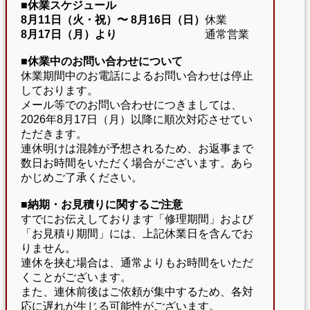
■休業スケジュール
8月11日（火・祝）〜
8月16日（日）
休業
8月17日（月）より
通常営業
■休業中のお問い合わせについて
休業期間中のお電話によるお問い合わせは停止
しております。
メール等でのお問い合わせにつきましては、
2026年8月17日（月）以降に順次対応させてい
ただきます。
連休明けは混雑が予想されるため、お返事まで
数日お時間をいただく場合がございます。あら
かじめご了承ください。
■納期・お見積りに関するご注意
すでにお伝えしております「修理期間」および
「お見積り期間」には、上記休業日を含んでお
りません。
連休を挟む場合は、通常よりもお時間をいただ
くことがございます。
また、連休前後はご依頼が集中するため、各対
応に遅れが生じる可能性がございます。