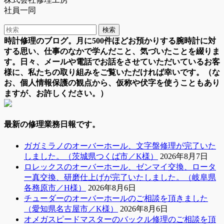
社員一同
時計修理のブログ。月に500件ほどお預かりする腕時計に対
する思い、仕事のなかで学んだこと、気づいたことを綴りま
す。日々、メールや電話でお話をさせていただいているお客
様に、私たちの取り組みをご覧いただければ幸いです。（な
お、個人情報保護の観点から、仮称や伏字を使うこともあり
ますが、お許しください。）
最新の修理業務日報です。
ガガミラノのオーバーホール、文字盤修理が完了いた
しました。（茨城県つくば市／K様）
2026年8月7日
ロレックスのオーバーホール、ゼンマイ交換、ロータ
ー真交換、研磨仕上げが完了いたしました。（岐阜県
各務原市／H様）
2026年8月6日
チューダーのオーバーホールのご相談を頂きました
（愛知県名古屋市／K様）
2026年8月6日
オメガスピードマスターのバックル修理のご相談を頂