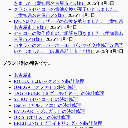
きました（愛知県名古屋市／K様）
2026年8月5日
グランドセイコーの電池交換が完了いたしました。
（愛知県名古屋市／S様）
2026年8月5日
IWCのパワーリザーブの点検を承りました。（愛知県
名古屋市／E様）
2026年8月4日
セイコーの動作停止のご相談を頂きました（愛知県名
古屋市／H様）
2026年8月4日
パネライのオーバーホール、ゼンマイ交換修理が完了
いたしました。（岐阜県郡上市／Y様）
2026年8月4日
ブランド別の報告です。
名古屋市
ROLEX（ロレックス）の時計修理
OMEGA（オメガ）の時計修理
TAG HEUER（タグ・ホイヤー）の時計修理
SEIKO（セイコー）の時計修理
Cartier（カルティエ）の時計修理
BVLGARI（ブルガリ）の時計修理
ORIS（オリス）の時計修理
BREITLING（ブライトリング）の時計修理