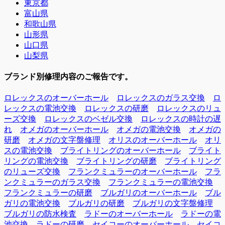
東京都
富山県
和歌山県
山形県
山口県
山梨県
ブランド別修理内容のご報告です。
ロレックスのオーバーホール
ロレックスのガラス交換
ロ
レックスの電池交換
ロレックスの研磨
ロレックスのリュ
ーズ交換
ロレックスのベゼル交換
ロレックスの時計の遅
れ
オメガのオーバーホール
オメガの電池交換
オメガの
研磨
オメガの文字盤修理
オリスのオーバーホール
オリ
スの電池交換
ブライトリングのオーバーホール
ブライト
リングの電池交換
ブライトリングの研磨
ブライトリング
のリューズ交換
フランクミュラーのオーバーホール
フラ
ンクミュラーのガラス交換
フランクミュラーの電池交換
フランクミュラーの研磨
ブルガリのオーバーホール
ブル
ガリの電池交換
ブルガリの研磨
ブルガリの文字盤修理
ブルガリの防水検査
ラドーのオーバーホール
ラドーの電
池交換
ラドーの研磨
セイコーのオーバーホール
セイコ