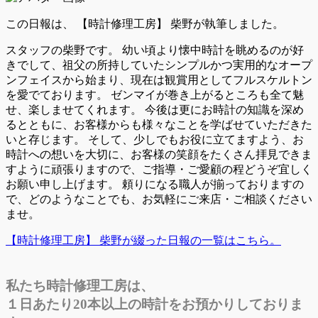
この日報は、
【時計修理工房】 柴野が執筆しました。
スタッフの柴野です。 幼い頃より懐中時計を眺めるのが好
きでして、祖父の所持していたシンプルかつ実用的なオープ
ンフェイスから始まり、現在は観賞用としてフルスケルトン
を愛でております。 ゼンマイが巻き上がるところも全て魅
せ、楽しませてくれます。 今後は更にお時計の知識を深め
るとともに、お客様からも様々なことを学ばせていただきた
いと存じます。 そして、少しでもお役に立てますよう、お
時計への想いを大切に、お客様の笑顔をたくさん拝見できま
すように頑張りますので、ご指導・ご愛顧の程どうぞ宜しく
お願い申し上げます。 頼りになる職人が揃っておりますの
で、どのようなことでも、お気軽にご来店・ご相談ください
ませ。
【時計修理工房】 柴野が綴った日報の一覧はこちら。
私たち時計修理工房は、
１日あたり20本以上の時計をお預かりしておりま