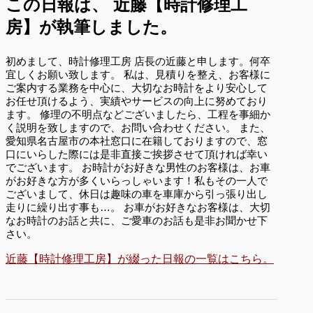
この日報は、
近藤【時計修理工
房】が執筆しました。
初めまして、時計修理工房 店長の近藤と申します。何卒
宜しくお願い致します。 私は、見積りを整え、お客様に
ご案内する業務を中心に、大切なお時計をより安心して
お任せ頂けるよう、実績やサービスの向上に努めており
ます。 修理の不明点などございましたら、工程を事細か
く説明を致しますので、お問い合わせください。 また、
愛知県名古屋市の本社窓口に在籍しておりますので、窓
口にいらした際には是非直接ご挨拶させて頂ければ幸い
でございます。 お時計がお好きな男性のお客様は、お車
がお好きな方が多くいらっしゃいます！私もその一人で
ございまして、休日は趣味の車を車庫から引っ張り出し
走りに繰り出す事も…。 お車がお好きなお客様は、大切
なお時計のお話と共に、ご愛車のお話も是非お聞かせ下
さい。
近藤【時計修理工房】が綴った日報の一覧はこちら。