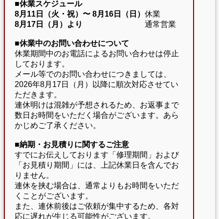
■休業スケジュール
8月11日（火・祝）〜
8月16日（日）
休業
8月17日（月）より
通常営業
■休業中のお問い合わせについて
休業期間中のお電話によるお問い合わせは停止
しております。
メール等でのお問い合わせにつきましては、
2026年8月17日（月）以降に順次対応させてい
ただきます。
連休明けは混雑が予想されるため、お返事まで
数日お時間をいただく場合がございます。あら
かじめご了承ください。
■納期・お見積りに関するご注意
すでにお伝えしております「修理期間」および
「お見積り期間」には、上記休業日を含んでお
りません。
連休を挟む場合は、通常よりもお時間をいただ
くことがございます。
また、連休前後はご依頼が集中するため、各対
応に遅れが生じる可能性がございます。