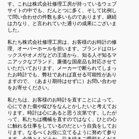
す。これは株式会社修理工房が持っているウェブ
サイトの中でも、だんとつに多く、そして比例し
て問い合わせの件数も多いものであります。継続
は力なり、と言われていた通りの成果にございま
した。
私たち株式会社修理工房は、お客様のお時計の修
理、オーバーホールを担います。ブランドはロレ
ックスやオメガなどの王道から、知る人ぞ知るマ
ニアックなブランド、廉価な国産品も対応させて
いただいております。メーカーで断られてしまっ
たお時計でも、弊社であれば直せる可能性があり
ますので、（あまり期待はせずに）お問い合わせ
をお寄せください。
私たちは、お客様のお時計を直すことによって、
心にできた傷や綻びをなんとかしたいと考えてお
ります。時計は心にあると思う次第です。したが
って、私たちは機械を直すのではなく、ひとの心
に触れる仕事をしているのだという自負をしてお
ります。なるべくお役に立てるように努めて参り
ます。今後ともどうか、引き続きご愛顧をくださ