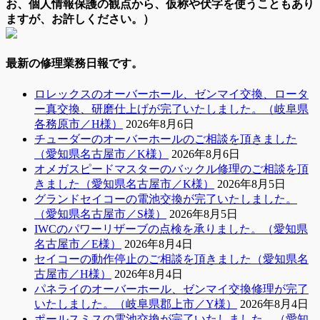
お、個人情報保護の観点から、仮称や伏字を使うこともあり
ますが、お許しください。）
最新の修理業務日報です。
ロレックスのオーバーホール、ゼンマイ交換、ロータ
ー真交換、研磨仕上げが完了いたしました。（岐阜県
各務原市／H様）
2026年8月6日
チューダーのオーバーホールのご相談を頂きました
（愛知県名古屋市／K様）
2026年8月6日
オメガスピードマスターのバックル修理のご相談を頂
きました（愛知県名古屋市／K様）
2026年8月5日
グランドセイコーの電池交換が完了いたしました。
（愛知県名古屋市／S様）
2026年8月5日
IWCのパワーリザーブの点検を承りました。（愛知県
名古屋市／E様）
2026年8月4日
セイコーの動作停止のご相談を頂きました（愛知県名
古屋市／H様）
2026年8月4日
パネライのオーバーホール、ゼンマイ交換修理が完了
いたしました。（岐阜県郡上市／Y様）
2026年8月4日
ポールスミスの電池交換が完了いたしました。（愛知