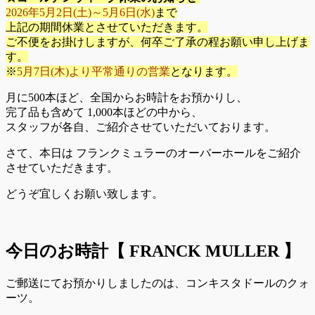
2026年5月2日(土)～5月6日(水)
まで
上記の期間休業とさせていただきます。
ご不便をお掛けしますが、何卒ご了承の程お願い申し上げま
す。
※
5
月
7
日
(
木
)
より平常通りの営業
となります。
月に500本ほど、全国からお時計をお預かりし、
完了品も含めて 1,000本ほどの中から、
スタッフが各自、ご紹介させていただいております。
さて、本日は フランクミュラーのオーバーホールをご紹介
させていただきます。
どうぞ宜しくお願い致します。
.
今日のお時計【 FRANCK MULLER
】
ご郵送にてお預かりしましたのは、コンキスタドールのクォ
ーツ。