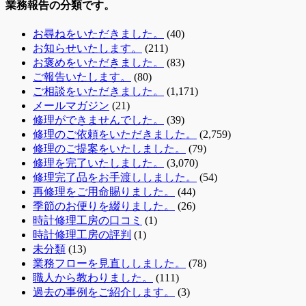
業務報告の分類です。
お尋ねをいただきました。
(40)
お知らせいたします。
(211)
お褒めをいただきました。
(83)
ご報告いたします。
(80)
ご相談をいただきました。
(1,171)
メールマガジン
(21)
修理ができませんでした。
(39)
修理のご依頼をいただきました。
(2,759)
修理のご提案をいたしました。
(79)
修理を完了いたしました。
(3,070)
修理完了品をお手渡ししました。
(54)
再修理をご用命賜りました。
(44)
季節のお便りを綴りました。
(26)
時計修理工房の口コミ
(1)
時計修理工房の評判
(1)
未分類
(13)
業務フローを見直ししました。
(78)
職人から教わりました。
(111)
過去の事例をご紹介します。
(3)