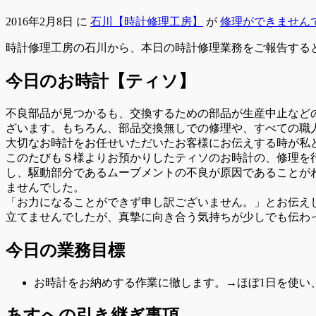
2016年2月8日
に
石川【時計修理工房】
が
修理ができません
時計修理工房の石川から、本日の時計修理業務をご報告する
今日のお時計【ティソ】
不良部品が見つかるも、交換するための部品が生産中止など
ざいます。もちろん、部品交換無しでの修理や、すべての職
大切なお時計をお任せいただいたお客様にお伝えする時が私
このたびもＳ様よりお預かりしたティソのお時計の、修理を
し、駆動部分であるムーブメントの不良が原因であることが
ませんでした。
「お力になることができず申し訳ございません。」とお伝え
立てませんでしたが、真摯に向き合う気持ちが少しでも伝わっ
今日の業務目標
お時計をお納めする作業に徹します。→ほぼ1日を使い
あすへの
引き継ぎ事項