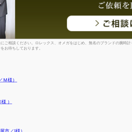
軽にご相談ください。ロレックス、オメガをはじめ、無名のブランドの腕時計
せをお待ちしております。
／Ｍ様）
様 ）
屋市／I様）