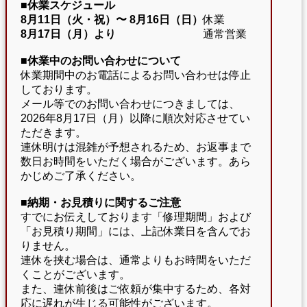
■休業スケジュール
8月11日（火・祝）〜
8月16日（日）
休業
8月17日（月）より
通常営業
■休業中のお問い合わせについて
休業期間中のお電話によるお問い合わせは停止
しております。
メール等でのお問い合わせにつきましては、
2026年8月17日（月）以降に順次対応させてい
ただきます。
連休明けは混雑が予想されるため、お返事まで
数日お時間をいただく場合がございます。あら
かじめご了承ください。
■納期・お見積りに関するご注意
すでにお伝えしております「修理期間」および
「お見積り期間」には、上記休業日を含んでお
りません。
連休を挟む場合は、通常よりもお時間をいただ
くことがございます。
また、連休前後はご依頼が集中するため、各対
応に遅れが生じる可能性がございます。