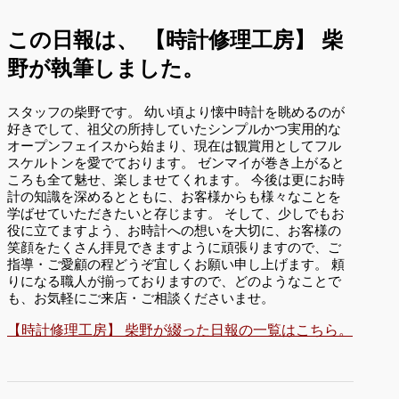
この日報は、
【時計修理工房】 柴
野が執筆しました。
スタッフの柴野です。 幼い頃より懐中時計を眺めるのが
好きでして、祖父の所持していたシンプルかつ実用的な
オープンフェイスから始まり、現在は観賞用としてフル
スケルトンを愛でております。 ゼンマイが巻き上がると
ころも全て魅せ、楽しませてくれます。 今後は更にお時
計の知識を深めるとともに、お客様からも様々なことを
学ばせていただきたいと存じます。 そして、少しでもお
役に立てますよう、お時計への想いを大切に、お客様の
笑顔をたくさん拝見できますように頑張りますので、ご
指導・ご愛顧の程どうぞ宜しくお願い申し上げます。 頼
りになる職人が揃っておりますので、どのようなことで
も、お気軽にご来店・ご相談くださいませ。
【時計修理工房】 柴野が綴った日報の一覧はこちら。