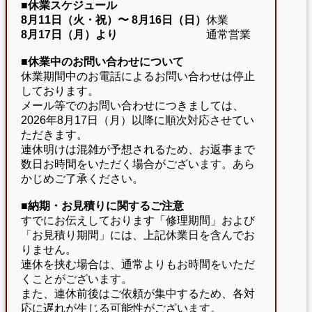
■休業スケジュール
8月11日（火・祝）〜
8月16日（日）
休業
8月17日（月）より
通常営業
■休業中のお問い合わせについて
休業期間中のお電話によるお問い合わせは停止
しております。
メール等でのお問い合わせにつきましては、
2026年8月17日（月）以降に順次対応させてい
ただきます。
連休明けは混雑が予想されるため、お返事まで
数日お時間をいただく場合がございます。あら
かじめご了承ください。
■納期・お見積りに関するご注意
すでにお伝えしております「修理期間」および
「お見積り期間」には、上記休業日を含んでお
りません。
連休を挟む場合は、通常よりもお時間をいただ
くことがございます。
また、連休前後はご依頼が集中するため、各対
応に遅れが生じる可能性がございます。