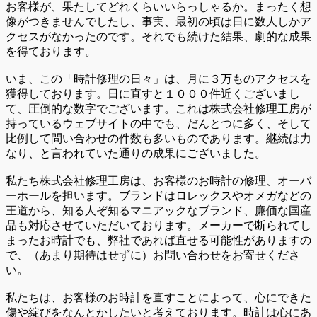
お客様が、果たしてどれくらいいらっしゃるか。まったく想
像がつきませんでしたし、事実、最初の頃は日に数人しかア
クセスがなかったのです。それでも続けた結果、劇的な成果
を得ております。
いま、この「時計修理の日々」は、月に３万ものアクセスを
獲得しております。日に直すと１０００件近くございまし
て、圧倒的な数字でございます。これは株式会社修理工房が
持っているウェブサイトの中でも、だんとつに多く、そして
比例して問い合わせの件数も多いものであります。継続は力
なり、と言われていた通りの成果にございました。
私たち株式会社修理工房は、お客様のお時計の修理、オーバ
ーホールを担います。ブランドはロレックスやオメガなどの
王道から、知る人ぞ知るマニアックなブランド、廉価な国産
品も対応させていただいております。メーカーで断られてし
まったお時計でも、弊社であれば直せる可能性がありますの
で、（あまり期待はせずに）お問い合わせをお寄せくださ
い。
私たちは、お客様のお時計を直すことによって、心にできた
傷や綻びをなんとかしたいと考えております。時計は心にあ