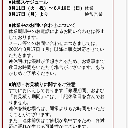
■休業スケジュール
8月11日（火・祝）〜
8月16日（日）
休業
8月17日（月）より
通常営業
■休業中のお問い合わせについて
休業期間中のお電話によるお問い合わせは停止
しております。
メール等でのお問い合わせにつきましては、
2026年8月17日（月）以降に順次対応させてい
ただきます。
連休明けは混雑が予想されるため、お返事まで
数日お時間をいただく場合がございます。あら
かじめご了承ください。
■納期・お見積りに関するご注意
すでにお伝えしております「修理期間」および
「お見積り期間」には、上記休業日を含んでお
りません。
連休を挟む場合は、通常よりもお時間をいただ
くことがございます。
また、連休前後はご依頼が集中するため、各対
応に遅れが生じる可能性がございます。