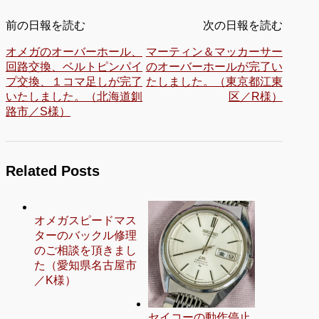
前の日報を読む
次の日報を読む
オメガのオーバーホール、
マーティン＆マッカーサー
回路交換、ベルトピンパイ
のオーバーホールが完了い
プ交換、１コマ足しが完了
たしました。（東京都江東
いたしました。（北海道釧
区／R様）
路市／S様）
Related Posts
オメガスピードマス
ターのバックル修理
のご相談を頂きまし
た（愛知県名古屋市
／K様）
セイコーの動作停止