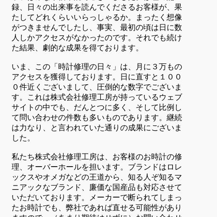
録、日々の出来事を読んでくださるお客様が、果
たしてどれくらいいらっしゃるか。まったく想像
がつきませんでしたし、事実、最初の頃は日に数
人しかアクセスがなかったのです。それでも続け
た結果、劇的な成果を得ております。
いま、この「時計修理の日々」は、月に３万もの
アクセスを獲得しております。日に直すと１００
０件近くございまして、圧倒的な数字でございま
す。これは株式会社修理工房が持っているウェブ
サイトの中でも、だんとつに多く、そして比例し
て問い合わせの件数も多いものであります。継続
は力なり、と言われていた通りの成果にございま
した。
私たち株式会社修理工房は、お客様のお時計の修
理、オーバーホールを担います。ブランドはロレ
ックスやオメガなどの王道から、知る人ぞ知るマ
ニアックなブランド、廉価な国産品も対応させて
いただいております。メーカーで断られてしまっ
たお時計でも、弊社であれば直せる可能性があり