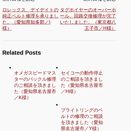
ロレックス、デイデイトの
タグホイヤーのオーバーホ
純正ベルト修理を承りまし
ール、回路交換修理が完了
た。（愛知県知多郡／I
いたしました。（東京都八
様）
王子市／H様）
Related Posts
オメガスピードマス
セイコーの動作停止
ターのバックル修理
のご相談を頂きまし
のご相談を頂きまし
た（愛知県名古屋市
た（愛知県名古屋市
／H様）
／K様）
ブライトリングのベ
ルトの修理のご相談
を頂きました（愛知
県名古屋市／Y様）