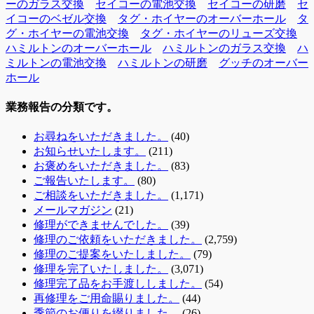
ーのガラス交換
セイコーの電池交換
セイコーの研磨
セ
イコーのベゼル交換
タグ・ホイヤーのオーバーホール
タ
グ・ホイヤーの電池交換
タグ・ホイヤーのリューズ交換
ハミルトンのオーバーホール
ハミルトンのガラス交換
ハ
ミルトンの電池交換
ハミルトンの研磨
グッチのオーバー
ホール
業務報告の分類です。
お尋ねをいただきました。
(40)
お知らせいたします。
(211)
お褒めをいただきました。
(83)
ご報告いたします。
(80)
ご相談をいただきました。
(1,171)
メールマガジン
(21)
修理ができませんでした。
(39)
修理のご依頼をいただきました。
(2,759)
修理のご提案をいたしました。
(79)
修理を完了いたしました。
(3,071)
修理完了品をお手渡ししました。
(54)
再修理をご用命賜りました。
(44)
季節のお便りを綴りました。
(26)