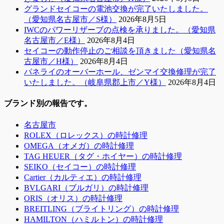
グランドセイコーの電池交換が完了いたしました。
（愛知県名古屋市／S様）
2026年8月5日
IWCのパワーリザーブの点検を承りました。（愛知県
名古屋市／E様）
2026年8月4日
セイコーの動作停止のご相談を頂きました（愛知県名
古屋市／H様）
2026年8月4日
パネライのオーバーホール、ゼンマイ交換修理が完了
いたしました。（岐阜県郡上市／Y様）
2026年8月4日
ブランド別の報告です。
名古屋市
ROLEX（ロレックス）の時計修理
OMEGA（オメガ）の時計修理
TAG HEUER（タグ・ホイヤー）の時計修理
SEIKO（セイコー）の時計修理
Cartier（カルティエ）の時計修理
BVLGARI（ブルガリ）の時計修理
ORIS（オリス）の時計修理
BREITLING（ブライトリング）の時計修理
HAMILTON（ハミルトン）の時計修理