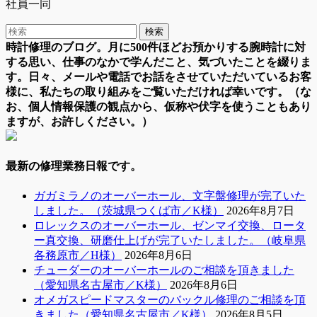
社員一同
時計修理のブログ。月に500件ほどお預かりする腕時計に対
する思い、仕事のなかで学んだこと、気づいたことを綴りま
す。日々、メールや電話でお話をさせていただいているお客
様に、私たちの取り組みをご覧いただければ幸いです。（な
お、個人情報保護の観点から、仮称や伏字を使うこともあり
ますが、お許しください。）
最新の修理業務日報です。
ガガミラノのオーバーホール、文字盤修理が完了いた
しました。（茨城県つくば市／K様）
2026年8月7日
ロレックスのオーバーホール、ゼンマイ交換、ロータ
ー真交換、研磨仕上げが完了いたしました。（岐阜県
各務原市／H様）
2026年8月6日
チューダーのオーバーホールのご相談を頂きました
（愛知県名古屋市／K様）
2026年8月6日
オメガスピードマスターのバックル修理のご相談を頂
きました（愛知県名古屋市／K様）
2026年8月5日