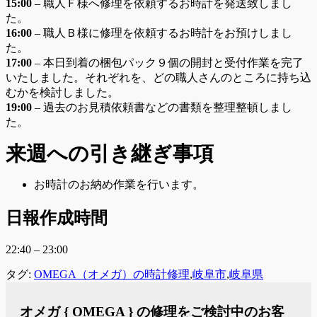
15:00
– 職人Ｆ様へ修理を依頼するお時計を発送致しまし
た。
16:00
– 職人Ｂ様に修理を依頼するお時計をお預けしまし
た。
17:00
– 本日到着の梱包パック９個の開封と受付作業を完了
いたしました。それぞれを、どの職人さんのところに持ち込
むかを検討しました。
19:00
– 過去のお見積依頼書などの書類を整理整頓しまし
た。
来週への
引き継ぎ事項
お時計のお納め作業を行います。
日報作成時間
22:40 – 23:00
タグ:
OMEGA（オメガ）の時計修理
,
岐阜市
,
岐阜県
オメガ { OMEGA } の修理をご検討中のお客