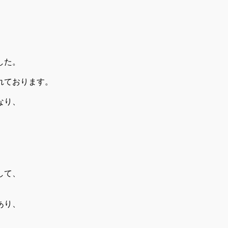
した。
れております。
なり、
して、
あり、