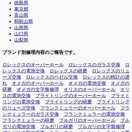
徳島県
東京都
富山県
和歌山県
山形県
山口県
山梨県
ブランド別修理内容のご報告です。
ロレックスのオーバーホール
ロレックスのガラス交換
ロ
レックスの電池交換
ロレックスの研磨
ロレックスのリュ
ーズ交換
ロレックスのベゼル交換
ロレックスの時計の遅
れ
オメガのオーバーホール
オメガの電池交換
オメガの
研磨
オメガの文字盤修理
オリスのオーバーホール
オリ
スの電池交換
ブライトリングのオーバーホール
ブライト
リングの電池交換
ブライトリングの研磨
ブライトリング
のリューズ交換
フランクミュラーのオーバーホール
フラ
ンクミュラーのガラス交換
フランクミュラーの電池交換
フランクミュラーの研磨
ブルガリのオーバーホール
ブル
ガリの電池交換
ブルガリの研磨
ブルガリの文字盤修理