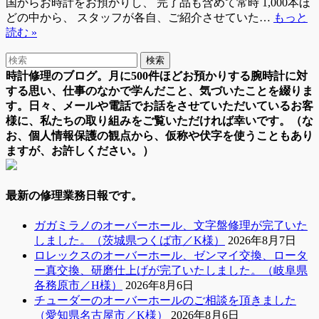
国からお時計をお預かりし、 完了品も含めて常時 1,000本ほ
どの中から、 スタッフが各自、ご紹介させていた…
もっと
読む »
時計修理のブログ。月に500件ほどお預かりする腕時計に対
する思い、仕事のなかで学んだこと、気づいたことを綴りま
す。日々、メールや電話でお話をさせていただいているお客
様に、私たちの取り組みをご覧いただければ幸いです。（な
お、個人情報保護の観点から、仮称や伏字を使うこともあり
ますが、お許しください。）
最新の修理業務日報です。
ガガミラノのオーバーホール、文字盤修理が完了いた
しました。（茨城県つくば市／K様）
2026年8月7日
ロレックスのオーバーホール、ゼンマイ交換、ロータ
ー真交換、研磨仕上げが完了いたしました。（岐阜県
各務原市／H様）
2026年8月6日
チューダーのオーバーホールのご相談を頂きました
（愛知県名古屋市／K様）
2026年8月6日