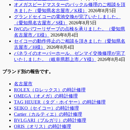
オメガスピードマスターのバックル修理のご相談を頂
きました（愛知県名古屋市／K様）
2026年8月5日
グランドセイコーの電池交換が完了いたしました。
（愛知県名古屋市／S様）
2026年8月5日
IWCのパワーリザーブの点検を承りました。（愛知県
名古屋市／E様）
2026年8月4日
セイコーの動作停止のご相談を頂きました（愛知県名
古屋市／H様）
2026年8月4日
パネライのオーバーホール、ゼンマイ交換修理が完了
いたしました。（岐阜県郡上市／Y様）
2026年8月4日
ブランド別の報告です。
名古屋市
ROLEX（ロレックス）の時計修理
OMEGA（オメガ）の時計修理
TAG HEUER（タグ・ホイヤー）の時計修理
SEIKO（セイコー）の時計修理
Cartier（カルティエ）の時計修理
BVLGARI（ブルガリ）の時計修理
ORIS（オリス）の時計修理