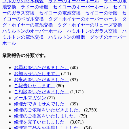
ブルガリの防水検査
ラドーのオーバーホール
ラドーの電
池交換
ラドーの研磨
セイコーのオーバーホール
セイコ
ーのガラス交換
セイコーの電池交換
セイコーの研磨
セ
イコーのベゼル交換
タグ・ホイヤーのオーバーホール
タ
グ・ホイヤーの電池交換
タグ・ホイヤーのリューズ交換
ハミルトンのオーバーホール
ハミルトンのガラス交換
ハ
ミルトンの電池交換
ハミルトンの研磨
グッチのオーバー
ホール
業務報告の分類です。
お尋ねをいただきました。
(40)
お知らせいたします。
(211)
お褒めをいただきました。
(83)
ご報告いたします。
(80)
ご相談をいただきました。
(1,171)
メールマガジン
(21)
修理ができませんでした。
(39)
修理のご依頼をいただきました。
(2,759)
修理のご提案をいたしました。
(79)
修理を完了いたしました。
(3,071)
修理完了品をお手渡ししました。
(54)