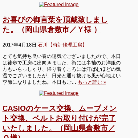
お喜びの御言葉を頂戴致しまし
た。（岡山県倉敷市／Ｙ様 ）
2017年4月18日
石川【時計修理工房】
とても気持ち良い春の陽気でございましたので、本日
は徒歩で工房に出向きました。街には半袖のお洋服の
方もいらっしゃり、帰り着くころには汗ばむほどの気
温でございましたが、日光と通り抜ける風が心地よい
季節になりましたね。本日もご…
もっと読む »
CASIOのケース交換、ムーブメン
ト交換、ベルトお取り付けが完了
いたしました。（岡山県倉敷市／
Ｏ様）