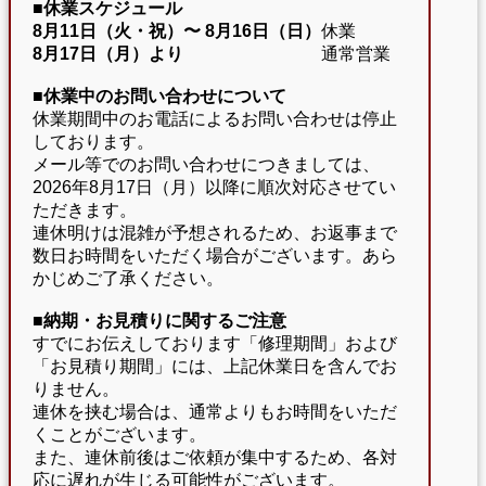
■休業スケジュール
8月11日（火・祝）〜
8月16日（日）
休業
8月17日（月）より
通常営業
■休業中のお問い合わせについて
休業期間中のお電話によるお問い合わせは停止
しております。
メール等でのお問い合わせにつきましては、
2026年8月17日（月）以降に順次対応させてい
ただきます。
連休明けは混雑が予想されるため、お返事まで
数日お時間をいただく場合がございます。あら
かじめご了承ください。
■納期・お見積りに関するご注意
すでにお伝えしております「修理期間」および
「お見積り期間」には、上記休業日を含んでお
りません。
連休を挟む場合は、通常よりもお時間をいただ
くことがございます。
また、連休前後はご依頼が集中するため、各対
応に遅れが生じる可能性がございます。