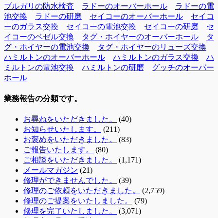
ブルガリの防水検査
ラドーのオーバーホール
ラドーの電
池交換
ラドーの研磨
セイコーのオーバーホール
セイコ
ーのガラス交換
セイコーの電池交換
セイコーの研磨
セ
イコーのベゼル交換
タグ・ホイヤーのオーバーホール
タ
グ・ホイヤーの電池交換
タグ・ホイヤーのリューズ交換
ハミルトンのオーバーホール
ハミルトンのガラス交換
ハ
ミルトンの電池交換
ハミルトンの研磨
グッチのオーバー
ホール
業務報告の分類です。
お尋ねをいただきました。
(40)
お知らせいたします。
(211)
お褒めをいただきました。
(83)
ご報告いたします。
(80)
ご相談をいただきました。
(1,171)
メールマガジン
(21)
修理ができませんでした。
(39)
修理のご依頼をいただきました。
(2,759)
修理のご提案をいたしました。
(79)
修理を完了いたしました。
(3,071)