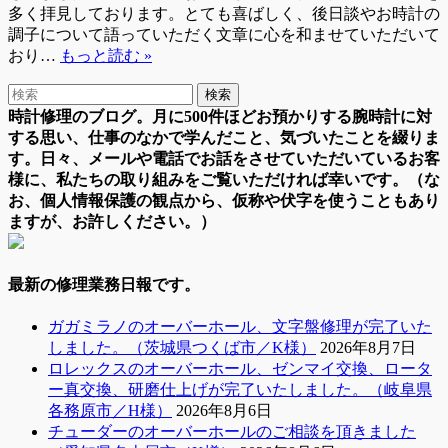
多く拝見しております。とても喜ばしく、後日談やお時計の
調子について語っていただく文章に心を和ませていただいて
おり…
もっと読む »
時計修理のブログ。月に500件ほどお預かりする腕時計に対
する思い、仕事のなかで学んだこと、気づいたことを綴りま
す。日々、メールや電話でお話をさせていただいているお客
様に、私たちの取り組みをご覧いただければ幸いです。（な
お、個人情報保護の観点から、仮称や伏字を使うこともあり
ますが、お許しください。）
最新の修理業務日報です。
ガガミラノのオーバーホール、文字盤修理が完了いた
しました。（茨城県つくば市／K様）
2026年8月7日
ロレックスのオーバーホール、ゼンマイ交換、ロータ
ー真交換、研磨仕上げが完了いたしました。（岐阜県
各務原市／H様）
2026年8月6日
チューダーのオーバーホールのご相談を頂きました