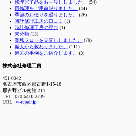
修理完了品をお手渡ししました。
(54)
再修理をご用命賜りました。
(44)
季節のお便りを綴りました。
(26)
時計修理工房の口コミ
(1)
時計修理工房の評判
(1)
未分類
(13)
業務フローを見直ししました。
(78)
職人から教わりました。
(111)
過去の事例をご紹介します。
(3)
株式会社修理工房
451-0042
名古屋市西区那古野1-15-18
那古野ビル南館 214
TEL :
070-6410-2739
URL :
w-repair.jp