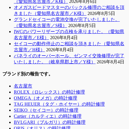
（愛知県名古屋市／K様）
2026年8月6日
オメガスピードマスターのバックル修理のご相談を頂
きました（愛知県名古屋市／K様）
2026年8月5日
グランドセイコーの電池交換が完了いたしました。
（愛知県名古屋市／S様）
2026年8月5日
IWCのパワーリザーブの点検を承りました。（愛知県
名古屋市／E様）
2026年8月4日
セイコーの動作停止のご相談を頂きました（愛知県名
古屋市／H様）
2026年8月4日
パネライのオーバーホール、ゼンマイ交換修理が完了
いたしました。（岐阜県郡上市／Y様）
2026年8月4日
ブランド別の報告です。
名古屋市
ROLEX（ロレックス）の時計修理
OMEGA（オメガ）の時計修理
TAG HEUER（タグ・ホイヤー）の時計修理
SEIKO（セイコー）の時計修理
Cartier（カルティエ）の時計修理
BVLGARI（ブルガリ）の時計修理
ORIS（オリス）の時計修理