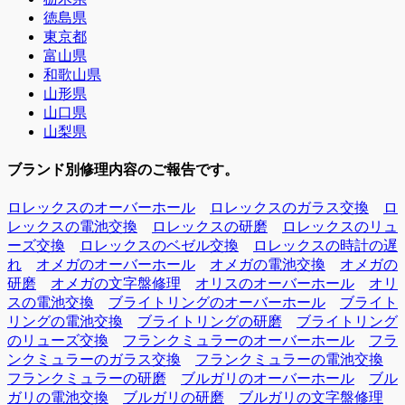
徳島県
東京都
富山県
和歌山県
山形県
山口県
山梨県
ブランド別修理内容のご報告です。
ロレックスのオーバーホール
ロレックスのガラス交換
ロ
レックスの電池交換
ロレックスの研磨
ロレックスのリュ
ーズ交換
ロレックスのベゼル交換
ロレックスの時計の遅
れ
オメガのオーバーホール
オメガの電池交換
オメガの
研磨
オメガの文字盤修理
オリスのオーバーホール
オリ
スの電池交換
ブライトリングのオーバーホール
ブライト
リングの電池交換
ブライトリングの研磨
ブライトリング
のリューズ交換
フランクミュラーのオーバーホール
フラ
ンクミュラーのガラス交換
フランクミュラーの電池交換
フランクミュラーの研磨
ブルガリのオーバーホール
ブル
ガリの電池交換
ブルガリの研磨
ブルガリの文字盤修理