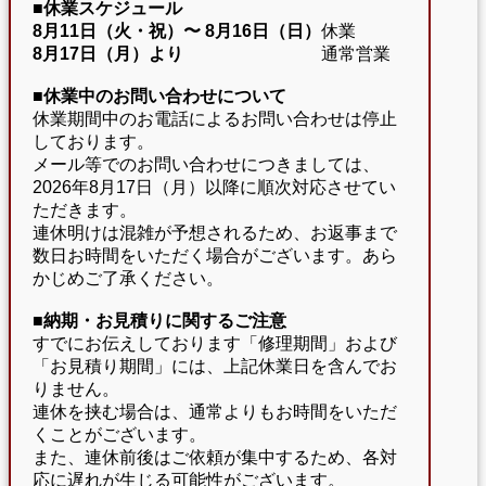
■休業スケジュール
8月11日（火・祝）〜
8月16日（日）
休業
8月17日（月）より
通常営業
■休業中のお問い合わせについて
休業期間中のお電話によるお問い合わせは停止
しております。
メール等でのお問い合わせにつきましては、
2026年8月17日（月）以降に順次対応させてい
ただきます。
連休明けは混雑が予想されるため、お返事まで
数日お時間をいただく場合がございます。あら
かじめご了承ください。
■納期・お見積りに関するご注意
すでにお伝えしております「修理期間」および
「お見積り期間」には、上記休業日を含んでお
りません。
連休を挟む場合は、通常よりもお時間をいただ
くことがございます。
また、連休前後はご依頼が集中するため、各対
応に遅れが生じる可能性がございます。