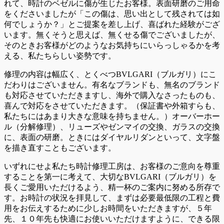
れて、時計のベゼルに傷が生じたお客様。表面研磨のご用命
をくださいましたが「この傷は、思い出として残されては如
何でしょうか？」とご提案を差し上げ、喜ばれた経験がござ
います。無くそうと思えば、無くせる傷でございましたが、
そのときお客様がどのようなお気持ちにいらっしゃるかを考
える、私たちらしい姿勢です。
修理の内容は幅広く、とくべつBVLGARI（ブルガリ）にこ
だわりはございません。有名なブランドも、無名のブランド
も対応させていただきますし、海外で購入なさったものも、
喜んで対応をさせていただきます。（保証書や外箱すらも、
私たちにはあまり大きな意味を持ちません。）オーバーホー
ル（分解修理）、リューズやゼンマイの交換、ガラスの交換
に、表面の研磨。ときにはダイヤルリダンといって、文字盤
を描き直すこともございます。
いずれにせよ私たち時計修理工房は、お客様のご意向を尊重
することを第一に考えて、大切なBVLGARI（ブルガリ）を
長くご愛用いただけるよう、精一杯のご案内に努める所存で
す。お時計の状況を拝見して、まずは必要最低限の工程と費
用をお伝えするために少しお時間をいただきますが、５年
先、１０年先も快適にお使いいただけますように、できる限