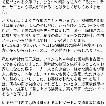
て構成される次第です。ひとつの時計を組み立てるために数
十、数百という職人が関わることは決して珍しくありませ
ん。
お客様もよくよくご存知のことと思いますが、機械式の腕時
計は精度が命。ほんの少しだけ、たったひとつのパーツが傷
むだけで、全体の調和を失って破綻してしまう、繊細さの上
に成り立っております。精度の高いクォーツ式の時計が国内
メーカーから発表されて数十年が経過したいまも、
BVLGARI（ブルガリ）をはじめ機械式の腕時計を愛される
方が多くいらっしゃるのは、その儚さゆえかもしれません。
私たち時計修理工房は、いまから約４年前に愛知県名古屋市
で小さく始まりました。腕時計の修理を依頼するところをお
探しになるお客様、一人一人と向き合い、確かな腕をもつ職
人に委ねて、５年でも、１０年でも長くご愛用いただけるよ
うに努めてまいりました。お客様が私たちを選ばれる理由
は、価格の面は勿論ですけれども、そのときに必要最低限の
修理をご提案して差し上げる姿勢を、高く評価いただいてい
るものと存じます。
いまだに社内でも語り継がれるエピソード…交通事故に遭わ