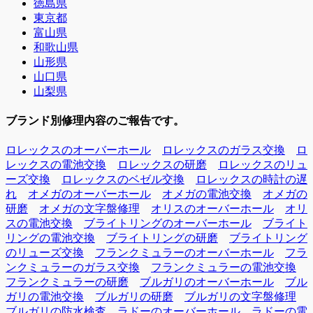
徳島県
東京都
富山県
和歌山県
山形県
山口県
山梨県
ブランド別修理内容のご報告です。
ロレックスのオーバーホール
ロレックスのガラス交換
ロ
レックスの電池交換
ロレックスの研磨
ロレックスのリュ
ーズ交換
ロレックスのベゼル交換
ロレックスの時計の遅
れ
オメガのオーバーホール
オメガの電池交換
オメガの
研磨
オメガの文字盤修理
オリスのオーバーホール
オリ
スの電池交換
ブライトリングのオーバーホール
ブライト
リングの電池交換
ブライトリングの研磨
ブライトリング
のリューズ交換
フランクミュラーのオーバーホール
フラ
ンクミュラーのガラス交換
フランクミュラーの電池交換
フランクミュラーの研磨
ブルガリのオーバーホール
ブル
ガリの電池交換
ブルガリの研磨
ブルガリの文字盤修理
ブルガリの防水検査
ラドーのオーバーホール
ラドーの電