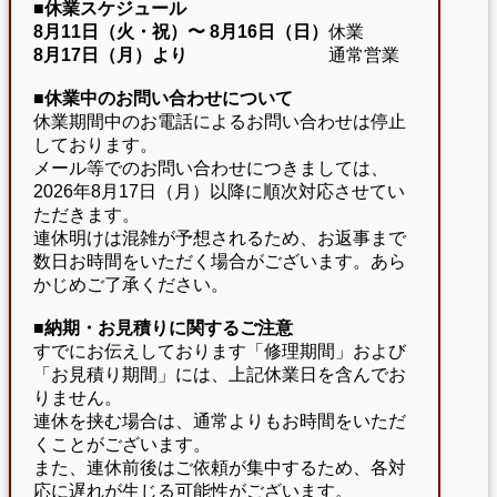
■休業スケジュール
8月11日（火・祝）〜
8月16日（日）
休業
8月17日（月）より
通常営業
■休業中のお問い合わせについて
休業期間中のお電話によるお問い合わせは停止
しております。
メール等でのお問い合わせにつきましては、
2026年8月17日（月）以降に順次対応させてい
ただきます。
連休明けは混雑が予想されるため、お返事まで
数日お時間をいただく場合がございます。あら
かじめご了承ください。
■納期・お見積りに関するご注意
すでにお伝えしております「修理期間」および
「お見積り期間」には、上記休業日を含んでお
りません。
連休を挟む場合は、通常よりもお時間をいただ
くことがございます。
また、連休前後はご依頼が集中するため、各対
応に遅れが生じる可能性がございます。