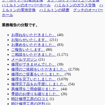
グ・ホイヤーの電池交換
タグ・ホイヤーのリューズ交換
ハミルトンのオーバーホール
ハミルトンのガラス交換
ハ
ミルトンの電池交換
ハミルトンの研磨
グッチのオーバー
ホール
業務報告の分類です。
お尋ねをいただきました。
(40)
お知らせいたします。
(211)
お褒めをいただきました。
(83)
ご報告いたします。
(80)
ご相談をいただきました。
(1,171)
メールマガジン
(21)
修理ができませんでした。
(39)
修理のご依頼をいただきました。
(2,759)
修理のご提案をいたしました。
(79)
修理を完了いたしました。
(3,070)
修理完了品をお手渡ししました。
(54)
再修理をご用命賜りました。
(44)
季節のお便りを綴りました。
(26)
時計修理工房の口コミ
(1)
時計修理工房の評判
(1)