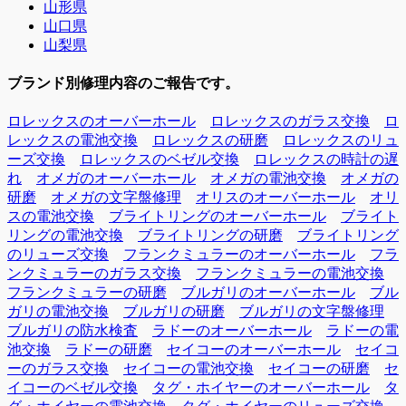
山形県
山口県
山梨県
ブランド別修理内容のご報告です。
ロレックスのオーバーホール
ロレックスのガラス交換
ロ
レックスの電池交換
ロレックスの研磨
ロレックスのリュ
ーズ交換
ロレックスのベゼル交換
ロレックスの時計の遅
れ
オメガのオーバーホール
オメガの電池交換
オメガの
研磨
オメガの文字盤修理
オリスのオーバーホール
オリ
スの電池交換
ブライトリングのオーバーホール
ブライト
リングの電池交換
ブライトリングの研磨
ブライトリング
のリューズ交換
フランクミュラーのオーバーホール
フラ
ンクミュラーのガラス交換
フランクミュラーの電池交換
フランクミュラーの研磨
ブルガリのオーバーホール
ブル
ガリの電池交換
ブルガリの研磨
ブルガリの文字盤修理
ブルガリの防水検査
ラドーのオーバーホール
ラドーの電
池交換
ラドーの研磨
セイコーのオーバーホール
セイコ
ーのガラス交換
セイコーの電池交換
セイコーの研磨
セ
イコーのベゼル交換
タグ・ホイヤーのオーバーホール
タ