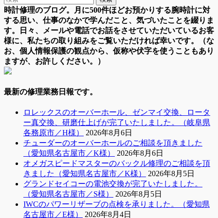
時計修理のブログ。月に500件ほどお預かりする腕時計に対
する思い、仕事のなかで学んだこと、気づいたことを綴りま
す。日々、メールや電話でお話をさせていただいているお客
様に、私たちの取り組みをご覧いただければ幸いです。（な
お、個人情報保護の観点から、仮称や伏字を使うこともあり
ますが、お許しください。）
最新の修理業務日報です。
ロレックスのオーバーホール、ゼンマイ交換、ロータ
ー真交換、研磨仕上げが完了いたしました。（岐阜県
各務原市／H様）
2026年8月6日
チューダーのオーバーホールのご相談を頂きました
（愛知県名古屋市／K様）
2026年8月6日
オメガスピードマスターのバックル修理のご相談を頂
きました（愛知県名古屋市／K様）
2026年8月5日
グランドセイコーの電池交換が完了いたしました。
（愛知県名古屋市／S様）
2026年8月5日
IWCのパワーリザーブの点検を承りました。（愛知県
名古屋市／E様）
2026年8月4日