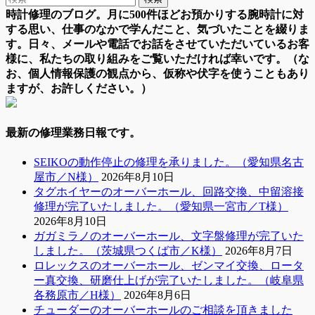
時計修理のブログ。月に500件ほどお預かりする腕時計に対
する思い、仕事のなかで学んだこと、気づいたことを綴りま
す。日々、メールや電話でお話をさせていただいているお客
様に、私たちの取り組みをご覧いただければ幸いです。（な
お、個人情報保護の観点から、仮称や伏字を使うこともあり
ますが、お許しください。）
最新の修理業務日報です。
SEIKOの動作停止の修理を承りました。（愛知県名古
屋市／N様）
2026年8月10日
タグホイヤーのオーバーホール、回路交換、中留溶接
修理が完了いたしました。（愛知県一宮市／T様）
2026年8月10日
ガガミラノのオーバーホール、文字盤修理が完了いた
しました。（茨城県つくば市／K様）
2026年8月7日
ロレックスのオーバーホール、ゼンマイ交換、ロータ
ー真交換、研磨仕上げが完了いたしました。（岐阜県
各務原市／H様）
2026年8月6日
チューダーのオーバーホールのご相談を頂きました