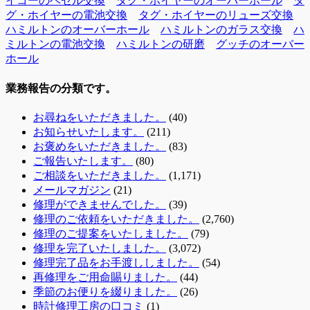
イコーのベゼル交換
タグ・ホイヤーのオーバーホール
タ
グ・ホイヤーの電池交換
タグ・ホイヤーのリューズ交換
ハミルトンのオーバーホール
ハミルトンのガラス交換
ハ
ミルトンの電池交換
ハミルトンの研磨
グッチのオーバー
ホール
業務報告の分類です。
お尋ねをいただきました。
(40)
お知らせいたします。
(211)
お褒めをいただきました。
(83)
ご報告いたします。
(80)
ご相談をいただきました。
(1,171)
メールマガジン
(21)
修理ができませんでした。
(39)
修理のご依頼をいただきました。
(2,760)
修理のご提案をいたしました。
(79)
修理を完了いたしました。
(3,072)
修理完了品をお手渡ししました。
(54)
再修理をご用命賜りました。
(44)
季節のお便りを綴りました。
(26)
時計修理工房の口コミ
(1)