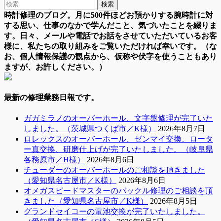
時計修理のブログ。月に500件ほどお預かりする腕時計に対
する思い、仕事のなかで学んだこと、気づいたことを綴りま
す。日々、メールや電話でお話をさせていただいているお客
様に、私たちの取り組みをご覧いただければ幸いです。（な
お、個人情報保護の観点から、仮称や伏字を使うこともあり
ますが、お許しください。）
最新の修理業務日報です。
ガガミラノのオーバーホール、文字盤修理が完了いた
しました。（茨城県つくば市／K様）
2026年8月7日
ロレックスのオーバーホール、ゼンマイ交換、ロータ
ー真交換、研磨仕上げが完了いたしました。（岐阜県
各務原市／H様）
2026年8月6日
チューダーのオーバーホールのご相談を頂きました
（愛知県名古屋市／K様）
2026年8月6日
オメガスピードマスターのバックル修理のご相談を頂
きました（愛知県名古屋市／K様）
2026年8月5日
グランドセイコーの電池交換が完了いたしました。