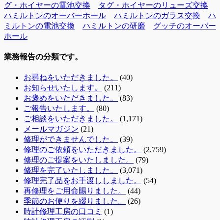
グ・ホイヤーの電池交換
タグ・ホイヤーのリューズ交換
ハミルトンのオーバーホール
ハミルトンのガラス交換
ハ
ミルトンの電池交換
ハミルトンの研磨
グッチのオーバー
ホール
業務報告の分類です。
お尋ねをいただきました。
(40)
お知らせいたします。
(211)
お褒めをいただきました。
(83)
ご報告いたします。
(80)
ご相談をいただきました。
(1,171)
メールマガジン
(21)
修理ができませんでした。
(39)
修理のご依頼をいただきました。
(2,759)
修理のご提案をいたしました。
(79)
修理を完了いたしました。
(3,071)
修理完了品をお手渡ししました。
(54)
再修理をご用命賜りました。
(44)
季節のお便りを綴りました。
(26)
時計修理工房の口コミ
(1)