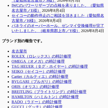
（愛知県名古屋市／S様）
2026年8月5日
IWCのパワーリザーブの点検を承りました。（愛知県
名古屋市／E様）
2026年8月4日
セイコーの動作停止のご相談を頂きました（愛知県名
古屋市／H様）
2026年8月4日
パネライのオーバーホール、ゼンマイ交換修理が完了
いたしました。（岐阜県郡上市／Y様）
2026年8月4日
ブランド別の報告です。
名古屋市
ROLEX（ロレックス）の時計修理
OMEGA（オメガ）の時計修理
TAG HEUER（タグ・ホイヤー）の時計修理
SEIKO（セイコー）の時計修理
Cartier（カルティエ）の時計修理
BVLGARI（ブルガリ）の時計修理
ORIS（オリス）の時計修理
BREITLING（ブライトリング）の時計修理
HAMILTON（ハミルトン）の時計修理
RADO（ラドー）の時計修理
GUCCI（グッチ）の時計修理