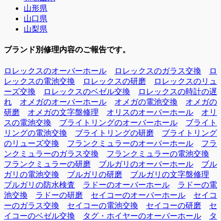
山形県
山口県
山梨県
ブランド別修理内容のご報告です。
ロレックスのオーバーホール
ロレックスのガラス交換
ロ
レックスの電池交換
ロレックスの研磨
ロレックスのリュ
ーズ交換
ロレックスのベゼル交換
ロレックスの時計の遅
れ
オメガのオーバーホール
オメガの電池交換
オメガの
研磨
オメガの文字盤修理
オリスのオーバーホール
オリ
スの電池交換
ブライトリングのオーバーホール
ブライト
リングの電池交換
ブライトリングの研磨
ブライトリング
のリューズ交換
フランクミュラーのオーバーホール
フラ
ンクミュラーのガラス交換
フランクミュラーの電池交換
フランクミュラーの研磨
ブルガリのオーバーホール
ブル
ガリの電池交換
ブルガリの研磨
ブルガリの文字盤修理
ブルガリの防水検査
ラドーのオーバーホール
ラドーの電
池交換
ラドーの研磨
セイコーのオーバーホール
セイコ
ーのガラス交換
セイコーの電池交換
セイコーの研磨
セ
イコーのベゼル交換
タグ・ホイヤーのオーバーホール
タ