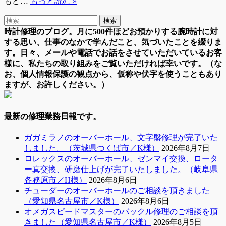
もど…
もっと読む »
時計修理のブログ。月に500件ほどお預かりする腕時計に対
する思い、仕事のなかで学んだこと、気づいたことを綴りま
す。日々、メールや電話でお話をさせていただいているお客
様に、私たちの取り組みをご覧いただければ幸いです。（な
お、個人情報保護の観点から、仮称や伏字を使うこともあり
ますが、お許しください。）
最新の修理業務日報です。
ガガミラノのオーバーホール、文字盤修理が完了いた
しました。（茨城県つくば市／K様）
2026年8月7日
ロレックスのオーバーホール、ゼンマイ交換、ロータ
ー真交換、研磨仕上げが完了いたしました。（岐阜県
各務原市／H様）
2026年8月6日
チューダーのオーバーホールのご相談を頂きました
（愛知県名古屋市／K様）
2026年8月6日
オメガスピードマスターのバックル修理のご相談を頂
きました（愛知県名古屋市／K様）
2026年8月5日