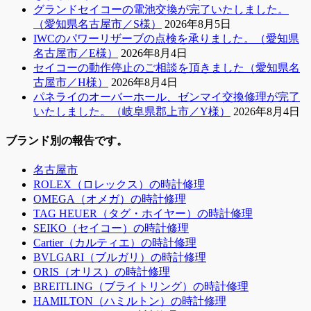
グランドセイコーの電池交換が完了いたしました。
（愛知県名古屋市／S様）
2026年8月5日
IWCのパワーリザーブの点検を承りました。（愛知県
名古屋市／E様）
2026年8月4日
セイコーの動作停止のご相談を頂きました（愛知県名
古屋市／H様）
2026年8月4日
パネライのオーバーホール、ゼンマイ交換修理が完了
いたしました。（岐阜県郡上市／Y様）
2026年8月4日
ブランド別の報告です。
名古屋市
ROLEX（ロレックス）の時計修理
OMEGA（オメガ）の時計修理
TAG HEUER（タグ・ホイヤー）の時計修理
SEIKO（セイコー）の時計修理
Cartier（カルティエ）の時計修理
BVLGARI（ブルガリ）の時計修理
ORIS（オリス）の時計修理
BREITLING（ブライトリング）の時計修理
HAMILTON（ハミルトン）の時計修理