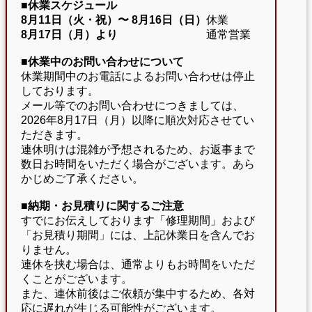
■休業スケジュール
8月11日（火・祝）〜
8月16日（日）
休業
8月17日（月）より
通常営業
■休業中のお問い合わせについて
休業期間中のお電話によるお問い合わせは停止
しております。
メール等でのお問い合わせにつきましては、
2026年8月17日（月）以降に順次対応させてい
ただきます。
連休明けは混雑が予想されるため、お返事まで
数日お時間をいただく場合がございます。あら
かじめご了承ください。
■納期・お見積りに関するご注意
すでにお伝えしております「修理期間」および
「お見積り期間」には、上記休業日を含んでお
りません。
連休を挟む場合は、通常よりもお時間をいただ
くことがございます。
また、連休前後はご依頼が集中するため、各対
応に遅れが生じる可能性がございます。