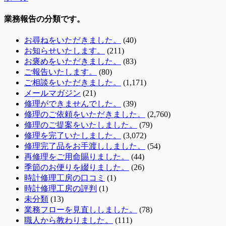
業務報告の分類です。
お尋ねをいただきました。
(40)
お知らせいたします。
(211)
お褒めをいただきました。
(83)
ご報告いたします。
(80)
ご相談をいただきました。
(1,171)
メールマガジン
(21)
修理ができませんでした。
(39)
修理のご依頼をいただきました。
(2,760)
修理のご提案をいたしました。
(79)
修理を完了いたしました。
(3,072)
修理完了品をお手渡ししました。
(54)
再修理をご用命賜りました。
(44)
季節のお便りを綴りました。
(26)
時計修理工房の口コミ
(1)
時計修理工房の評判
(1)
未分類
(13)
業務フローを見直ししました。
(78)
職人から教わりました。
(111)