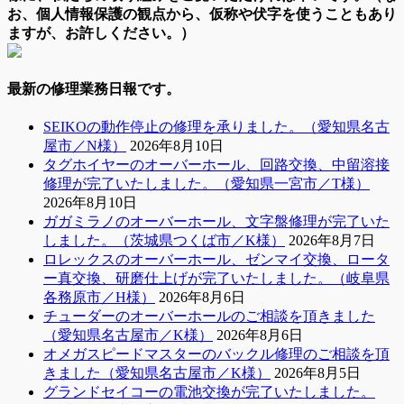
お、個人情報保護の観点から、仮称や伏字を使うこともあり
ますが、お許しください。）
最新の修理業務日報です。
SEIKOの動作停止の修理を承りました。（愛知県名古
屋市／N様）
2026年8月10日
タグホイヤーのオーバーホール、回路交換、中留溶接
修理が完了いたしました。（愛知県一宮市／T様）
2026年8月10日
ガガミラノのオーバーホール、文字盤修理が完了いた
しました。（茨城県つくば市／K様）
2026年8月7日
ロレックスのオーバーホール、ゼンマイ交換、ロータ
ー真交換、研磨仕上げが完了いたしました。（岐阜県
各務原市／H様）
2026年8月6日
チューダーのオーバーホールのご相談を頂きました
（愛知県名古屋市／K様）
2026年8月6日
オメガスピードマスターのバックル修理のご相談を頂
きました（愛知県名古屋市／K様）
2026年8月5日
グランドセイコーの電池交換が完了いたしました。