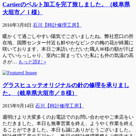
Cartierのベルト加工を完了致しました。（岐阜県
大垣市／Ｉ様）
2016年3月8日
石川【時計修理工房】
暖かくて過ごしやすい陽気でございましたね。弊社窓口の所
在地、国際センター付近も鮮やかなピンクの梅の花が綺麗に
咲いております。本日ご来訪いただいた職人Ｗ様の額が汗ば
んでいらっしゃり、室内に留まっていた私にも外の気温の高
さが…
もっと読む »
グラスヒュッテオリジナルの針の修理を承りまし
た。（岐阜県大垣市／Ｂ様）
2015年9月14日
石川【時計修理工房】
週明けより大変多くのお電話でのお問い合わせやご来店をい
ただきました。本日も無事営業を終え、ようやく作業を終え
ることができました。本日も誠にありがとうございました。