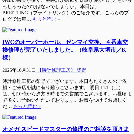
外出の機会が多く、腕時計が活躍する事が多かった方もいら
っしゃったのではないでしょうか。 本日は、
BREITLING（ブライトリング）のご紹介です。こちらのブ
ログでは毎…
もっと読む »
IWCのオーバーホール、ゼンマイ交換、４番車交
換修理が完了いたしました。（岐阜県大垣市／K
様）
2025年10月31日
【時計修理工房】 柴野
時計修理工房の柴野でございます。本日もたくさんのご依
頼・ご来店を誠に有り難うございます。 明日 11/1（土）
は、朝10時から夕方５時までの営業でございます。お昼頃ま
で多くご予約いただいております。お気をつけてお越しく
だ…
もっと読む »
オメガ スピードマスターの修理のご相談を頂きま