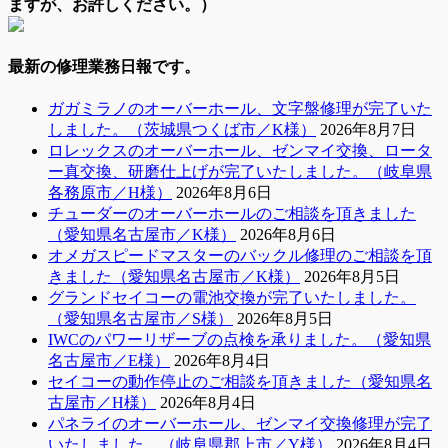
ますが、お許しください。）
最新の修理業務日報です。
ガガミラノのオーバーホール、文字盤修理が完了いた
しました。（茨城県つくば市／K様）
2026年8月7日
ロレックスのオーバーホール、ゼンマイ交換、ロータ
ー真交換、研磨仕上げが完了いたしました。（岐阜県
各務原市／H様）
2026年8月6日
チューダーのオーバーホールのご相談を頂きました
（愛知県名古屋市／K様）
2026年8月6日
オメガスピードマスターのバックル修理のご相談を頂
きました（愛知県名古屋市／K様）
2026年8月5日
グランドセイコーの電池交換が完了いたしました。
（愛知県名古屋市／S様）
2026年8月5日
IWCのパワーリザーブの点検を承りました。（愛知県
名古屋市／E様）
2026年8月4日
セイコーの動作停止のご相談を頂きました（愛知県名
古屋市／H様）
2026年8月4日
パネライのオーバーホール、ゼンマイ交換修理が完了
いたしました。（岐阜県郡上市／Y様）
2026年8月4日