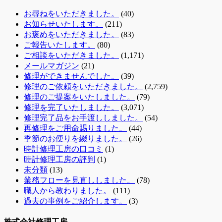
お尋ねをいただきました。
(40)
お知らせいたします。
(211)
お褒めをいただきました。
(83)
ご報告いたします。
(80)
ご相談をいただきました。
(1,171)
メールマガジン
(21)
修理ができませんでした。
(39)
修理のご依頼をいただきました。
(2,759)
修理のご提案をいたしました。
(79)
修理を完了いたしました。
(3,071)
修理完了品をお手渡ししました。
(54)
再修理をご用命賜りました。
(44)
季節のお便りを綴りました。
(26)
時計修理工房の口コミ
(1)
時計修理工房の評判
(1)
未分類
(13)
業務フローを見直ししました。
(78)
職人から教わりました。
(111)
過去の事例をご紹介します。
(3)
株式会社修理工房