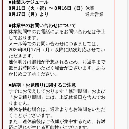
■休業スケジュール
8月11日（火・祝）〜
8月16日（日）
休業
8月17日（月）より
通常営業
■休業中のお問い合わせについて
休業期間中のお電話によるお問い合わせは停止
しております。
メール等でのお問い合わせにつきましては、
2026年8月17日（月）以降に順次対応させてい
ただきます。
連休明けは混雑が予想されるため、お返事まで
数日お時間をいただく場合がございます。あら
かじめご了承ください。
■納期・お見積りに関するご注意
すでにお伝えしております「修理期間」および
「お見積り期間」には、上記休業日を含んでお
りません。
連休を挟む場合は、通常よりもお時間をいただ
くことがございます。
また、連休前後はご依頼が集中するため、各対
応に遅れが生じる可能性がございます。