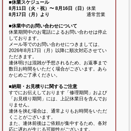
■休業スケジュール
8月11日（火・祝）〜
8月16日（日）
休業
8月17日（月）より
通常営業
■休業中のお問い合わせについて
休業期間中のお電話によるお問い合わせは停止
しております。
メール等でのお問い合わせにつきましては、
2026年8月17日（月）以降に順次対応させてい
ただきます。
連休明けは混雑が予想されるため、お返事まで
数日お時間をいただく場合がございます。あら
かじめご了承ください。
■納期・お見積りに関するご注意
すでにお伝えしております「修理期間」および
「お見積り期間」には、上記休業日を含んでお
りません。
連休を挟む場合は、通常よりもお時間をいただ
くことがございます。
また、連休前後はご依頼が集中するため、各対
応に遅れが生じる可能性がございます。