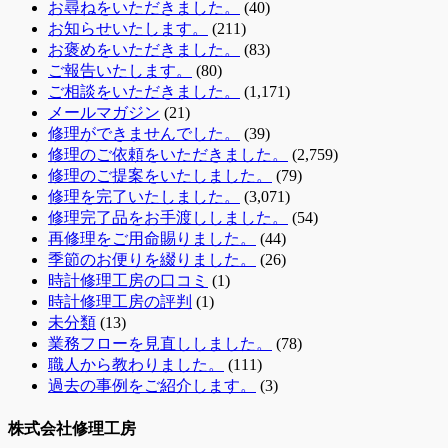
お尋ねをいただきました。
(40)
お知らせいたします。
(211)
お褒めをいただきました。
(83)
ご報告いたします。
(80)
ご相談をいただきました。
(1,171)
メールマガジン
(21)
修理ができませんでした。
(39)
修理のご依頼をいただきました。
(2,759)
修理のご提案をいたしました。
(79)
修理を完了いたしました。
(3,071)
修理完了品をお手渡ししました。
(54)
再修理をご用命賜りました。
(44)
季節のお便りを綴りました。
(26)
時計修理工房の口コミ
(1)
時計修理工房の評判
(1)
未分類
(13)
業務フローを見直ししました。
(78)
職人から教わりました。
(111)
過去の事例をご紹介します。
(3)
株式会社修理工房