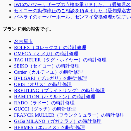
IWCのパワーリザーブの点検を承りました。（愛知県名
セイコーの動作停止のご相談を頂きました（愛知県名古
パネライのオーバーホール、ゼンマイ交換修理が完了い
ブランド別の報告です。
名古屋市
ROLEX（ロレックス）の時計修理
OMEGA（オメガ）の時計修理
TAG HEUER（タグ・ホイヤー）の時計修理
SEIKO（セイコー）の時計修理
Cartier（カルティエ）の時計修理
BVLGARI（ブルガリ）の時計修理
ORIS（オリス）の時計修理
BREITLING（ブライトリング）の時計修理
HAMILTON（ハミルトン）の時計修理
RADO（ラドー）の時計修理
GUCCI（グッチ）の時計修理
FRANCK MULLER（フランクミュラー）の時計修理
GaGa MILANO（ガガミラノ）の時計修理
HERMES（エルメス）の時計修理