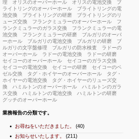
理
オリスのオーバーホール
オリスの電池交換
ブ
ライトリングのオーバーホール
ブライトリングの電
池交換
ブライトリングの研磨
ブライトリングのリ
ューズ交換
フランクミュラーのオーバーホール
フ
ランクミュラーのガラス交換
フランクミュラーの電
池交換
フランクミュラーの研磨
ブルガリのオーバ
ーホール
ブルガリの電池交換
ブルガリの研磨
ブ
ルガリの文字盤修理
ブルガリの防水検査
ラドーの
オーバーホール
ラドーの電池交換
ラドーの研磨
セイコーのオーバーホール
セイコーのガラス交換
セイコーの電池交換
セイコーの研磨
セイコーのベ
ゼル交換
タグ・ホイヤーのオーバーホール
タグ・
ホイヤーの電池交換
タグ・ホイヤーのリューズ交
換
ハミルトンのオーバーホール
ハミルトンのガラ
ス交換
ハミルトンの電池交換
ハミルトンの研磨
グッチのオーバーホール
業務報告の分類です。
お尋ねをいただきました。
(40)
お知らせいたします。
(211)