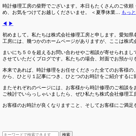
様）
時計修理工房の柴野でございます。本日もたくさんのご依頼
ただきます。2026年8月17日（月）以降に順次お返事…
もっと
◀
▶
初めまして。私たちは株式会社修理工房と申します。愛知県
工房には、幾つかのホームページがありますが、ここは株式
まいにち５０を超えるお問い合わせやご相談が寄せられまし
させていただくブログです。私たちの場合、対面でお預かり
本来であれば、時計修理をお任せくださった全てのお客様の
から、ひとり１記事につき、ひとつのお時計をご紹介するに
またそれぞれのページには、お客様から時計修理のご相談を
ご検討でいらっしゃいましたら、ぜひ私たち株式会社修理工
お客様のお時計が良くなりますこと、そしてお客様にご満足