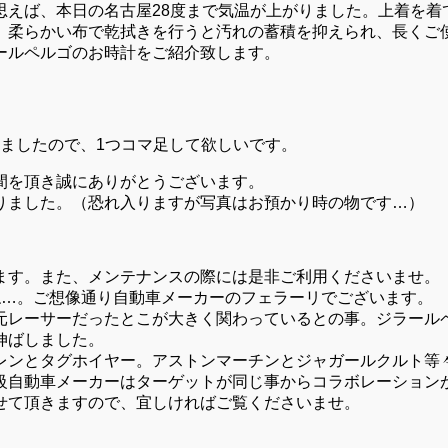
思えば、本日の名古屋28度まで気温が上がりました。上着を着
、柔らかい布で乾拭きを行うと汚れの蓄積を抑えられ、長くご
ールペルゴのお時計をご紹介致します。
ましたので、1つコマ足して欲しいです。
間を頂き誠にありがとうございます。
りました。（恐れ入りますが写真はお預かり時の物です…）
ます。また、メンテナンスの際には是非ご利用くださいませ。
ね…。ご想像通り自動車メーカーのフェラーリでございます。
元レーサーだったとこが大きく関わっているとの事。ジラール
伸ばしました。
レンとタグホイヤー。アストンマーチンとジャガールクルト等
級自動車メーカーはターゲットが同じ事からコラボレーション
せて頂きますので、宜しければご覧くださいませ。