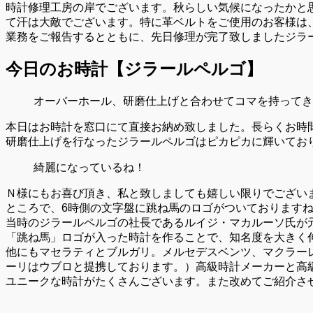
時計修理工房の岸でございます。秋らしい気候になったかと
て汗は大敵でございます。特に革ベルトをご使用のお客様は
業務をご報告するとともに、先日修理が完了致しましたジラ
今日のお時計【ジラールペルゴ
】
オーバーホール、研磨仕上げと合わせてコマを持ってき
本日はお時計を窓口にて直接お納め致しました。長らくお時
研磨仕上げを行なったジラールペルゴはピカピカに輝いてお
綺麗になっているね！
Ｎ様にもお喜び頂き、私と致しましても嬉しい限りでござい
ところで、6時側の文字盤に跳ね馬のロゴがついております
当時のジラールペルゴの社長であるルイジ・マカルーソ氏が
「跳ね馬」ロゴが入った時計を作ることで、知名度を大きく
他にもマセラティとブルガリ。メルセデスベンツ、マクラー
ーリはウブロと提携しております。）高級時計メーカーと高
ユニークな時計がたくさんございます。また改めてご紹介さ