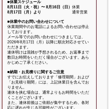
■休業スケジュール
8月11日（火・祝）〜
8月16日（日）
休業
8月17日（月）より
通常営業
■休業中のお問い合わせについて
休業期間中のお電話によるお問い合わせは停止
しております。
メール等でのお問い合わせにつきましては、
2026年8月17日（月）以降に順次対応させてい
ただきます。
連休明けは混雑が予想されるため、お返事まで
数日お時間をいただく場合がございます。あら
かじめご了承ください。
■納期・お見積りに関するご注意
すでにお伝えしております「修理期間」および
「お見積り期間」には、上記休業日を含んでお
りません。
連休を挟む場合は、通常よりもお時間をいただ
くことがございます。
また、連休前後はご依頼が集中するため、各対
応に遅れが生じる可能性がございます。